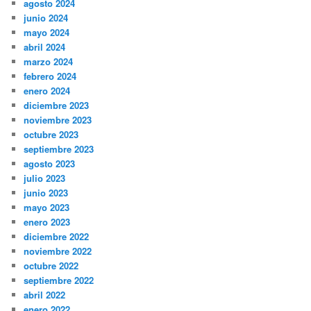
agosto 2024
junio 2024
mayo 2024
abril 2024
marzo 2024
febrero 2024
enero 2024
diciembre 2023
noviembre 2023
octubre 2023
septiembre 2023
agosto 2023
julio 2023
junio 2023
mayo 2023
enero 2023
diciembre 2022
noviembre 2022
octubre 2022
septiembre 2022
abril 2022
enero 2022