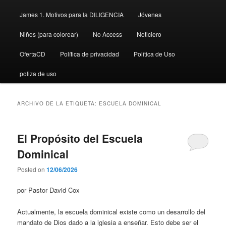
James 1. Motivos para la DILIGENCIA
Jóvenes
Niños (para colorear)
No Access
Noticiero
OfertaCD
Política de privacidad
Política de Uso
poliza de uso
ARCHIVO DE LA ETIQUETA:
ESCUELA DOMINICAL
El Propósito del Escuela
Dominical
Posted on
12/06/2026
por Pastor David Cox
Actualmente, la escuela dominical existe como un desarrollo del
mandato de Dios dado a la iglesia a enseñar. Esto debe ser el