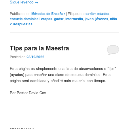
Sigue leyendo
→
Publicado en
Métodos de Enseñar
|
Etiquetado
catlist
,
edades
,
escuela dominical
,
etapas
,
gadsr
,
intermedio
,
joven
,
jóvenes
,
niño
|
2
Respuestas
Tips para la Maestra
Posted on
28/12/2022
Esta página es simplemente una lista de observaciones o “tips”
(ayudas) para enseñar una clase de escuela dominical. Esta
página será cambiada y añadiré más material con tiempo.
Por Pastor David Cox