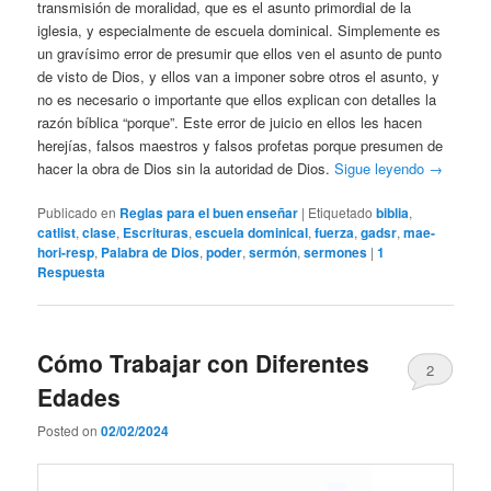
transmisión de moralidad, que es el asunto primordial de la
iglesia, y especialmente de escuela dominical. Simplemente es
un gravísimo error de presumir que ellos ven el asunto de punto
de visto de Dios, y ellos van a imponer sobre otros el asunto, y
no es necesario o importante que ellos explican con detalles la
razón bíblica “porque”. Este error de juicio en ellos les hacen
herejías, falsos maestros y falsos profetas porque presumen de
hacer la obra de Dios sin la autoridad de Dios.
Sigue leyendo
→
Publicado en
Reglas para el buen enseñar
|
Etiquetado
biblia
,
catlist
,
clase
,
Escrituras
,
escuela dominical
,
fuerza
,
gadsr
,
mae-
hori-resp
,
Palabra de Dios
,
poder
,
sermón
,
sermones
|
1
Respuesta
Cómo Trabajar con Diferentes
2
Edades
Posted on
02/02/2024