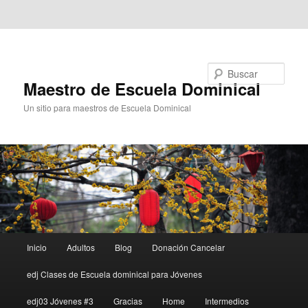
Ir al contenido principal
Ir al contenido secundario
Buscar
Maestro de Escuela Dominical
Un sitio para maestros de Escuela Dominical
Menú
Inicio
Adultos
Blog
Donación Cancelar
principal
edj Clases de Escuela dominical para Jóvenes
edj03 Jóvenes #3
Gracias
Home
Intermedios