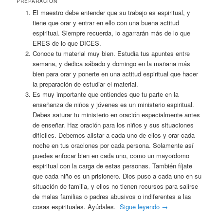
PREPARACIÓN
El maestro debe entender que su trabajo es espiritual, y
tiene que orar y entrar en ello con una buena actitud
espiritual. Siempre recuerda, lo agarrarán más de lo que
ERES de lo que DICES.
Conoce tu material muy bien. Estudia tus apuntes entre
semana, y dedica sábado y domingo en la mañana más
bien para orar y ponerte en una actitud espiritual que hacer
la preparación de estudiar el material.
Es muy importante que entiendes que tu parte en la
enseñanza de niños y jóvenes es un ministerio espiritual.
Debes saturar tu ministerio en oración especialmente antes
de enseñar. Haz oración para los niños y sus situaciones
difíciles. Debemos alistar a cada uno de ellos y orar cada
noche en tus oraciones por cada persona. Solamente así
puedes enfocar bien en cada uno, como un mayordomo
espiritual con la carga de estas personas. También fíjate
que cada niño es un prisionero. Dios puso a cada uno en su
situación de familia, y ellos no tienen recursos para salirse
de malas familias o padres abusivos o indiferentes a las
cosas espirituales. Ayúdales.
Sigue leyendo
→