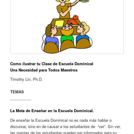
Como ilustrar tu Clase de Escuela Dominical
Una Necesidad para Todos Maestros
Timothy Lin, Ph.D.
TEMAS
__________
La Meta de Enseñar en la Escuela Dominical.
De enseñar la Escuela Dominical no es nada más hablar o
discursar, sino en de causar a los estudiantes de “ver”. Sin ver,
las mentes de los estudiantes pueden ser informados pero su