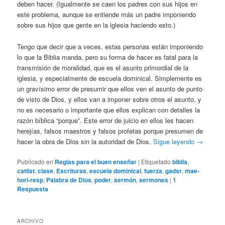
deben hacer. (Igualmente se caen los padres con sus hijos en
este problema, aunque se entiende más un padre imponiendo
sobre sus hijos que gente en la iglesia haciendo esto.)
Tengo que decir que a veces, estas personas están imponiendo
lo que la Biblia manda, pero su forma de hacer es fatal para la
transmisión de moralidad, que es el asunto primordial de la
iglesia, y especialmente de escuela dominical. Simplemente es
un gravísimo error de presumir que ellos ven el asunto de punto
de visto de Dios, y ellos van a imponer sobre otros el asunto, y
no es necesario o importante que ellos explican con detalles la
razón bíblica “porque”. Este error de juicio en ellos les hacen
herejías, falsos maestros y falsos profetas porque presumen de
hacer la obra de Dios sin la autoridad de Dios.
Sigue leyendo
→
Publicado en
Reglas para el buen enseñar
|
Etiquetado
biblia
,
catlist
,
clase
,
Escrituras
,
escuela dominical
,
fuerza
,
gadsr
,
mae-
hori-resp
,
Palabra de Dios
,
poder
,
sermón
,
sermones
|
1
Respuesta
ARCHIVO