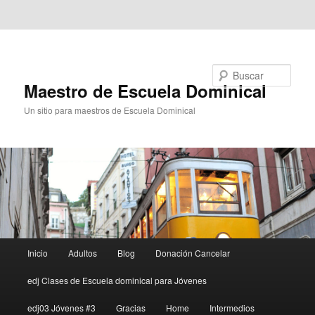
Ir al contenido principal
Ir al contenido secundario
Buscar
Maestro de Escuela Dominical
Un sitio para maestros de Escuela Dominical
Menú
Inicio
Adultos
Blog
Donación Cancelar
principal
edj Clases de Escuela dominical para Jóvenes
edj03 Jóvenes #3
Gracias
Home
Intermedios