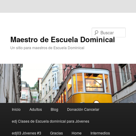
Ir al contenido principal
Ir al contenido secundario
Buscar
Maestro de Escuela Dominical
Un sitio para maestros de Escuela Dominical
Menú
Inicio
Adultos
Blog
Donación Cancelar
principal
edj Clases de Escuela dominical para Jóvenes
edj03 Jóvenes #3
Gracias
Home
Intermedios