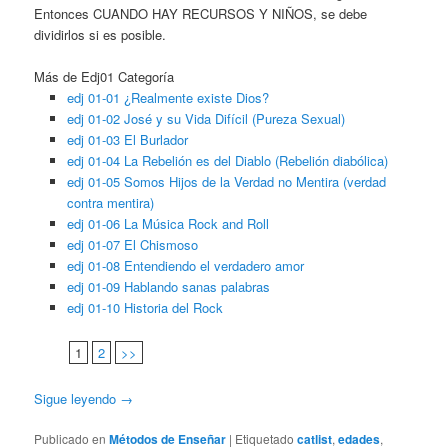
Entonces CUANDO HAY RECURSOS Y NIÑOS, se debe
dividirlos si es posible.
Más de Edj01 Categoría
edj 01-01 ¿Realmente existe Dios?
edj 01-02 José y su Vida Difícil (Pureza Sexual)
edj 01-03 El Burlador
edj 01-04 La Rebelión es del Diablo (Rebelión diabólica)
edj 01-05 Somos Hijos de la Verdad no Mentira (verdad
contra mentira)
edj 01-06 La Música Rock and Roll
edj 01-07 El Chismoso
edj 01-08 Entendiendo el verdadero amor
edj 01-09 Hablando sanas palabras
edj 01-10 Historia del Rock
1
2
>>
Sigue leyendo
→
Publicado en
Métodos de Enseñar
|
Etiquetado
catlist
,
edades
,