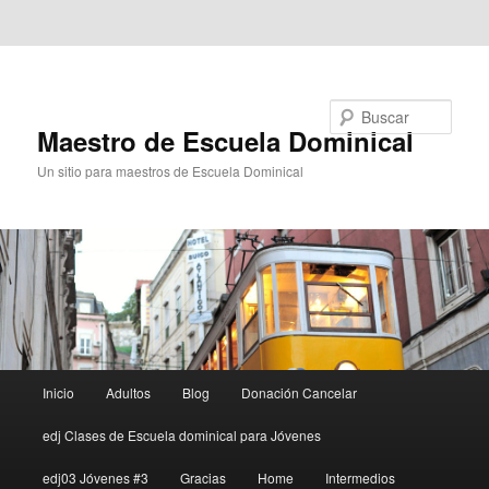
Ir al contenido principal
Ir al contenido secundario
Buscar
Maestro de Escuela Dominical
Un sitio para maestros de Escuela Dominical
Menú
Inicio
Adultos
Blog
Donación Cancelar
principal
edj Clases de Escuela dominical para Jóvenes
edj03 Jóvenes #3
Gracias
Home
Intermedios