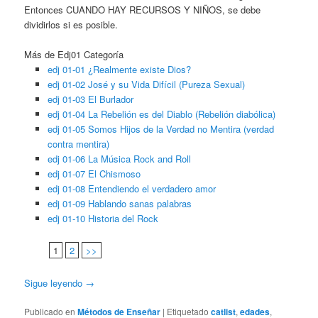
Entonces CUANDO HAY RECURSOS Y NIÑOS, se debe
dividirlos si es posible.
Más de Edj01 Categoría
edj 01-01 ¿Realmente existe Dios?
edj 01-02 José y su Vida Difícil (Pureza Sexual)
edj 01-03 El Burlador
edj 01-04 La Rebelión es del Diablo (Rebelión diabólica)
edj 01-05 Somos Hijos de la Verdad no Mentira (verdad
contra mentira)
edj 01-06 La Música Rock and Roll
edj 01-07 El Chismoso
edj 01-08 Entendiendo el verdadero amor
edj 01-09 Hablando sanas palabras
edj 01-10 Historia del Rock
1
2
>>
Sigue leyendo
→
Publicado en
Métodos de Enseñar
|
Etiquetado
catlist
,
edades
,