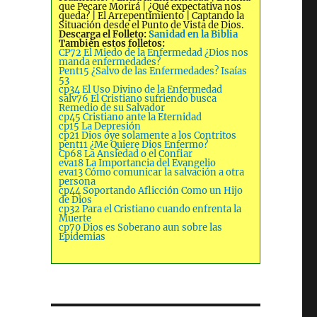
que Pecare Morirá | ¿Qué expectativa nos
queda? | El Arrepentimiento | Captando la
Situación desde el Punto de Vista de Dios.
Descarga el Folleto:
Sanidad en la Biblia
También estos folletos:
CP72 El Miedo de la Enfermedad ¿Dios nos
manda enfermedades?
Pent15 ¿Salvo de las Enfermedades? Isaías
53
cp34 El Uso Divino de la Enfermedad
salv76 El Cristiano sufriendo busca
Remedio de su Salvador
cp45 Cristiano ante la Eternidad
cp15 La Depresión
cp21 Dios oye solamente a los Contritos
pent11 ¿Me Quiere Dios Enfermo?
Cp68 La Ansiedad o el Confiar
eva18 La Importancia del Evangelio
eva13 Cómo comunicar la salvación a otra
persona
cp44 Soportando Aflicción Como un Hijo
de Dios
cp32 Para el Cristiano cuando enfrenta la
Muerte
cp70 Dios es Soberano aun sobre las
Epidemias