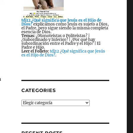
tdj12 ¿Qué significa que Jesús es el Hijo de
Dios?
explicamos como Jesús es sujeto a Dios,
el Padre, pero sigue siendo la misma completa
esencia de Dios.
Temas:
¿Monoteístas o Politeístas? |
¿Subordinado y Inferior? | ¿Por qué hay
subordinación entre el Padre y el Hijo? | El
Padre e Hijo.
Leer el Folleto:
tdj12 ¿Qué significa que Jesús
es el Hijo de Dios?
.
n
CATEGORIES
Categories