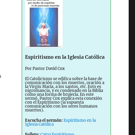
Espiritismo en la Iglesia Católica
Por Pastor David Cox
s
El Catolicismo se edifica sobre la base de
comunicación con los muertos, oración a
la Virgin María, a los santos, etc. Esto es
nigromancia, y es condenado en la Biblia
como una forma de brujería. En este
sermó, Pastor Cox explica esta conexión
con el Espíritismo (la supuesta
comunicación con los seres humanos
muertos).
Escucha el sermón:
Espiritismo en la
Iglesia Católica
Folleto:
Cat03 Espiritismo