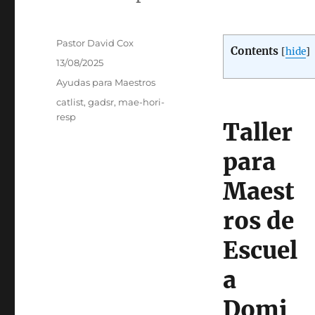
Autor
Pastor David Cox
Contents
[
hide
]
Publicado
13/08/2025
el
Categorías
Ayudas para Maestros
Etiquetas
catlist
,
gadsr
,
mae-hori-
resp
Taller
para
Maest
ros de
Escuel
a
Domi