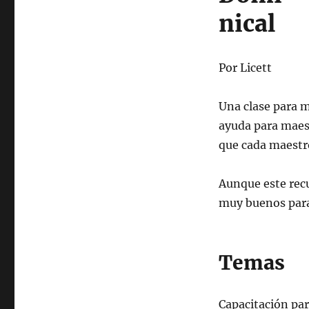
nical
Por Licett
Una clase para m
ayuda para maest
que cada maestr
Aunque este rec
muy buenos para
Temas
Capacitación pa