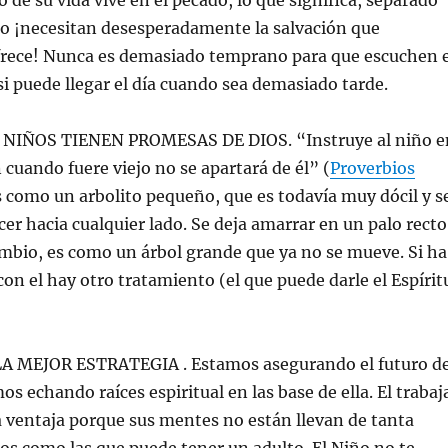
o de su vida vive en el pecado, lo que significa, separado
to ¡necesitan desesperadamente la salvación que
ofrece! Nunca es demasiado temprano para que escuchen e
si puede llegar el día cuando sea demasiado tarde.
 NIÑOS TIENEN PROMESAS DE DIOS. “Instruye al niño e
 cuando fuere viejo no se apartará de él” (
Proverbios
s como un arbolito pequeño, que es todavía muy dócil y s
cer hacia cualquier lado. Se deja amarrar en un palo recto
mbio, es como un árbol grande que ya no se mueve. Si ha
con el hay otro tratamiento (el que puede darle el Espírit
A MEJOR ESTRATEGIA . Estamos asegurando el futuro d
mos echando raíces espiritual en las base de ella. El trabaj
 ventaja porque sus mentes no están llevan de tanta