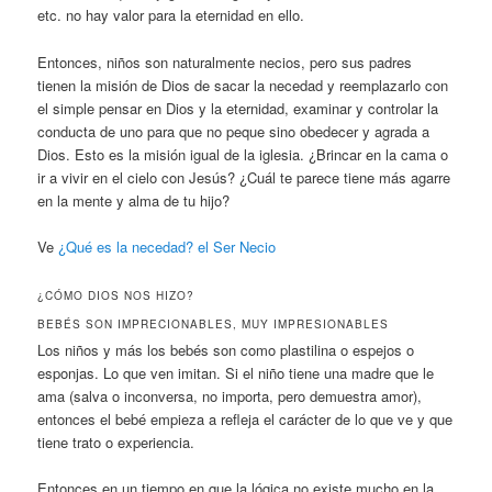
etc. no hay valor para la eternidad en ello.
Entonces, niños son naturalmente necios, pero sus padres
tienen la misión de Dios de sacar la necedad y reemplazarlo con
el simple pensar en Dios y la eternidad, examinar y controlar la
conducta de uno para que no peque sino obedecer y agrada a
Dios. Esto es la misión igual de la iglesia. ¿Brincar en la cama o
ir a vivir en el cielo con Jesús? ¿Cuál te parece tiene más agarre
en la mente y alma de tu hijo?
Ve
¿Qué es la necedad? el Ser Necio
¿CÓMO DIOS NOS HIZO?
BEBÉS SON IMPRECIONABLES, MUY IMPRESIONABLES
Los niños y más los bebés son como plastilina o espejos o
esponjas. Lo que ven imitan. Si el niño tiene una madre que le
ama (salva o inconversa, no importa, pero demuestra amor),
entonces el bebé empieza a refleja el carácter de lo que ve y que
tiene trato o experiencia.
Entonces en un tiempo en que la lógica no existe mucho en la