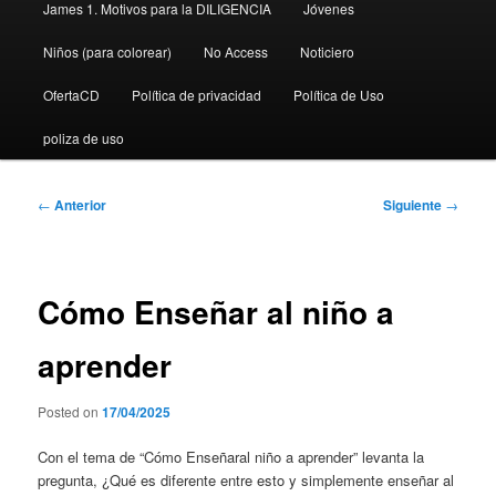
James 1. Motivos para la DILIGENCIA
Jóvenes
Niños (para colorear)
No Access
Noticiero
OfertaCD
Política de privacidad
Política de Uso
poliza de uso
Navegación
←
Anterior
Siguiente
→
de
entradas
Cómo Enseñar al niño a
aprender
Posted on
17/04/2025
Con el tema de “Cómo Enseñaral niño a aprender” levanta la
pregunta, ¿Qué es diferente entre esto y simplemente enseñar al