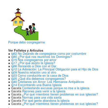
Porque debo congregarme
Ver Folletos y Artículos
●
ig62 No Dejando de congregarse como por costumbre
●
ig80 ¿Por qué nos reunimos los Domingos?
●
ig15 Nos congregamos por amor
●
ig17 ¿Por qué asisto la Iglesia?
●
ig66 Honrando a Dios con el Dar
●
ig12 La Adoración: La Principal Obligación para el Hijo de Dios
●
ig09 Nuestra relación uno al otro
●
ig33 Como conducirte en la casa de Dios
●
ig25 ¿Qué día debemos congregarnos?
●
ig40 Cristianos sin Amor: Los Hermanos Antipáticos
●
ig14 Encontrando una Buena Iglesia
● Gaceta
Contestando excusas porque no irse a la iglesia
● Gaceta
Razones para venir a la Iglesia
● Gaceta
¿Por qué miembros tienen problemas en sus iglesias?
● Gaceta
Normas para una vida santa
● Gaceta
Por qué gente abandona la iglesia
● Gaceta
¿Por qué miembros tienen problemas en sus iglesias?
.