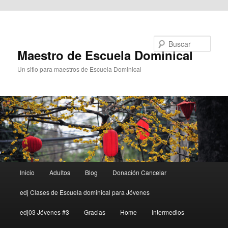
Ir al contenido principal
Buscar
Maestro de Escuela Dominical
Un sitio para maestros de Escuela Dominical
Menú
Inicio
Adultos
Blog
Donación Cancelar
principal
edj Clases de Escuela dominical para Jóvenes
edj03 Jóvenes #3
Gracias
Home
Intermedios