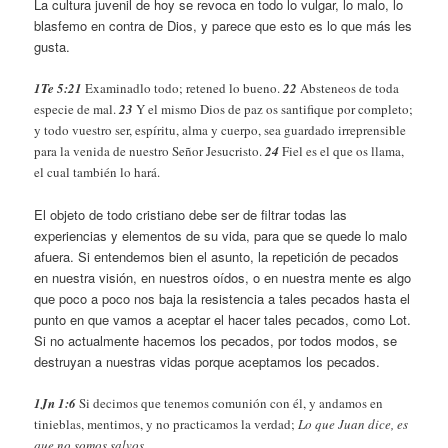
La cultura juvenil de hoy se revoca en todo lo vulgar, lo malo, lo
blasfemo en contra de Dios, y parece que esto es lo que más les
gusta.
1Te 5:21
Examinadlo todo; retened lo bueno.
22
Absteneos de toda
especie de mal.
23
Y el mismo Dios de paz os santifique por completo;
y todo vuestro ser, espíritu, alma y cuerpo, sea guardado irreprensible
para la venida de nuestro Señor Jesucristo.
24
Fiel es el que os llama,
el cual también lo hará.
El objeto de todo cristiano debe ser de filtrar todas las
experiencias y elementos de su vida, para que se quede lo malo
afuera. Si entendemos bien el asunto, la repetición de pecados
en nuestra visión, en nuestros oídos, o en nuestra mente es algo
que poco a poco nos baja la resistencia a tales pecados hasta el
punto en que vamos a aceptar el hacer tales pecados, como Lot.
Si no actualmente hacemos los pecados, por todos modos, se
destruyan a nuestras vidas porque aceptamos los pecados.
1Jn 1:6
Si decimos que tenemos comunión con él, y andamos en
tinieblas, mentimos, y no practicamos la verdad;
Lo que Juan dice, es
que no somos salvos.