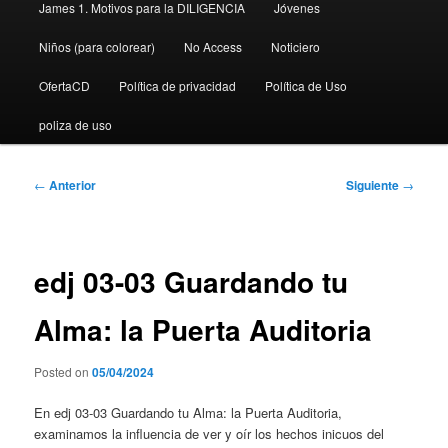
James 1. Motivos para la DILIGENCIA
Jóvenes
Niños (para colorear)
No Access
Noticiero
OfertaCD
Política de privacidad
Política de Uso
poliza de uso
Navegación
←
Anterior
Siguiente
→
de
entradas
edj 03-03 Guardando tu
Alma: la Puerta Auditoria
Posted on
05/04/2024
En edj 03-03 Guardando tu Alma: la Puerta Auditoria,
examinamos la influencia de ver y oír los hechos inicuos del