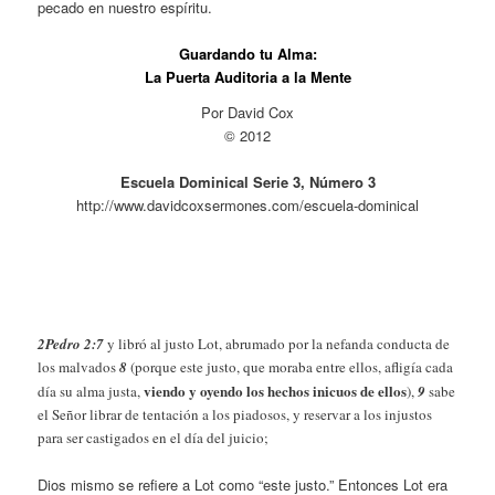
pecado en nuestro espíritu.
Guardando tu Alma:
La Puerta Auditoria a la Mente
Por David Cox
© 2012
Escuela Dominical Serie 3, Número 3
http://www.davidcoxsermones.com/escuela-dominical
2Pedro 2:7
y libró al justo Lot, abrumado por la nefanda conducta de
los malvados
8
(porque este justo, que moraba entre ellos, afligía cada
viendo y oyendo los hechos inicuos de ellos
día su alma justa,
),
9
sabe
el Señor librar de tentación a los piadosos, y reservar a los injustos
para ser castigados en el día del juicio;
Dios mismo se refiere a Lot como “este justo.” Entonces Lot era