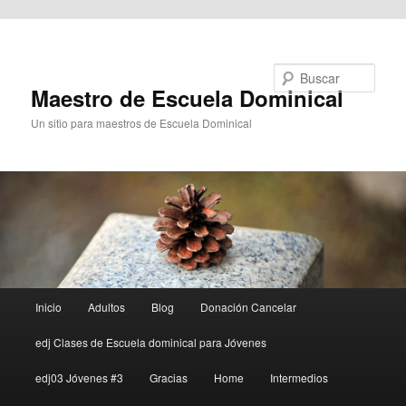
Ir al contenido principal
Buscar
Maestro de Escuela Dominical
Un sitio para maestros de Escuela Dominical
Menú
Inicio
Adultos
Blog
Donación Cancelar
principal
edj Clases de Escuela dominical para Jóvenes
edj03 Jóvenes #3
Gracias
Home
Intermedios