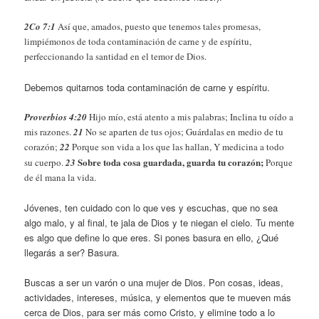
2Co 7:1
Así que, amados, puesto que tenemos tales promesas,
limpiémonos de toda contaminación de carne y de espíritu,
perfeccionando la santidad en el temor de Dios.
Debemos quitarnos toda contaminación de carne y espíritu.
Proverbios 4:20
Hijo mío, está atento a mis palabras; Inclina tu oído a
mis razones.
21
No se aparten de tus ojos; Guárdalas en medio de tu
corazón;
22
Porque son vida a los que las hallan, Y medicina a todo
Sobre toda cosa guardada, guarda tu corazón;
su cuerpo.
23
Porque
de él mana la vida.
Jóvenes, ten cuidado con lo que ves y escuchas, que no sea
algo malo, y al final, te jala de Dios y te niegan el cielo. Tu mente
es algo que define lo que eres. Si pones basura en ello, ¿Qué
llegarás a ser? Basura.
Buscas a ser un varón o una mujer de Dios. Pon cosas, ideas,
actividades, intereses, música, y elementos que te mueven más
cerca de Dios, para ser más como Cristo, y elimine todo a lo