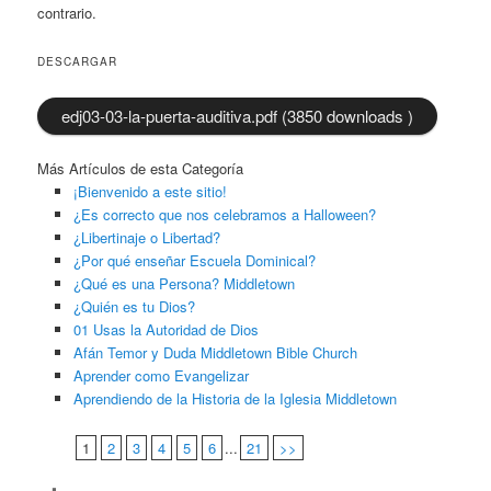
contrario.
DESCARGAR
edj03-03-la-puerta-auditiva.pdf (3850 downloads )
Más Artículos de esta Categoría
¡Bienvenido a este sitio!
¿Es correcto que nos celebramos a Halloween?
¿Libertinaje o Libertad?
¿Por qué enseñar Escuela Dominical?
¿Qué es una Persona? Middletown
¿Quién es tu Dios?
01 Usas la Autoridad de Dios
Afán Temor y Duda Middletown Bible Church
Aprender como Evangelizar
Aprendiendo de la Historia de la Iglesia Middletown
1
2
3
4
5
6
...
21
>>