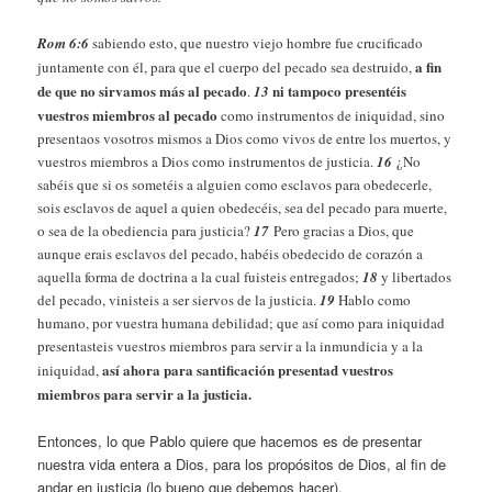
Rom 6:6
sabiendo esto, que nuestro viejo hombre fue crucificado
a fin
juntamente con él, para que el cuerpo del pecado sea destruido,
de que no sirvamos más al pecado
ni tampoco presentéis
.
13
vuestros miembros al pecado
como instrumentos de iniquidad, sino
presentaos vosotros mismos a Dios como vivos de entre los muertos, y
vuestros miembros a Dios como instrumentos de justicia.
16
¿No
sabéis que si os sometéis a alguien como esclavos para obedecerle,
sois esclavos de aquel a quien obedecéis, sea del pecado para muerte,
o sea de la obediencia para justicia?
17
Pero gracias a Dios, que
aunque erais esclavos del pecado, habéis obedecido de corazón a
aquella forma de doctrina a la cual fuisteis entregados;
18
y libertados
del pecado, vinisteis a ser siervos de la justicia.
19
Hablo como
humano, por vuestra humana debilidad; que así como para iniquidad
presentasteis vuestros miembros para servir a la inmundicia y a la
así ahora para santificación presentad vuestros
iniquidad,
miembros para servir a la justicia.
Entonces, lo que Pablo quiere que hacemos es de presentar
nuestra vida entera a Dios, para los propósitos de Dios, al fin de
andar en justicia (lo bueno que debemos hacer).