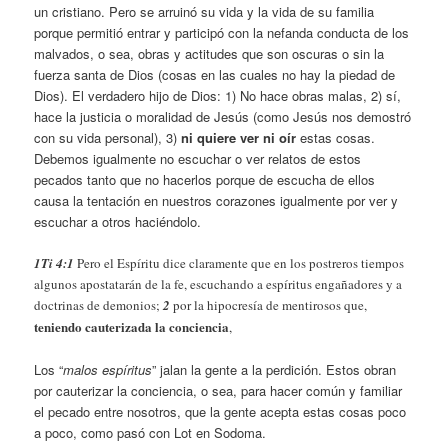
un cristiano. Pero se arruinó su vida y la vida de su familia
porque permitió entrar y participó con la nefanda conducta de los
malvados, o sea, obras y actitudes que son oscuras o sin la
fuerza santa de Dios (cosas en las cuales no hay la piedad de
Dios). El verdadero hijo de Dios: 1) No hace obras malas, 2) sí,
hace la justicia o moralidad de Jesús (como Jesús nos demostró
con su vida personal), 3)
ni quiere ver ni oír
estas cosas.
Debemos igualmente no escuchar o ver relatos de estos
pecados tanto que no hacerlos porque de escucha de ellos
causa la tentación en nuestros corazones igualmente por ver y
escuchar a otros haciéndolo.
1Ti 4:1
Pero el Espíritu dice claramente que en los postreros tiempos
algunos apostatarán de la fe, escuchando a espíritus engañadores y a
doctrinas de demonios;
2
por la hipocresía de mentirosos que,
teniendo cauterizada la conciencia
,
Los “
malos espíritus
” jalan la gente a la perdición. Estos obran
por cauterizar la conciencia, o sea, para hacer común y familiar
el pecado entre nosotros, que la gente acepta estas cosas poco
a poco, como pasó con Lot en Sodoma.