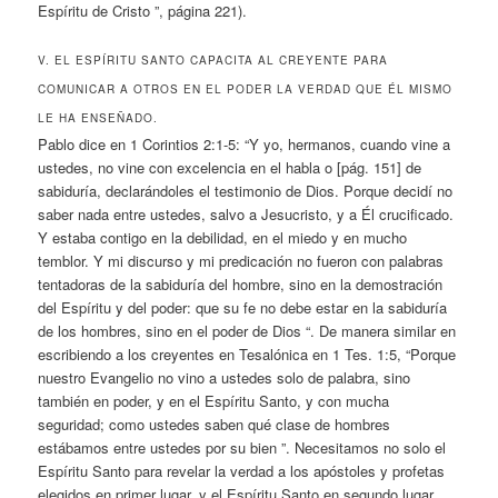
Espíritu de Cristo ”, página 221).
V. EL ESPÍRITU SANTO CAPACITA AL CREYENTE PARA
COMUNICAR A OTROS EN EL PODER LA VERDAD QUE ÉL MISMO
LE HA ENSEÑADO.
Pablo dice en 1 Corintios 2:1-5: “Y yo, hermanos, cuando vine a
ustedes, no vine con excelencia en el habla o [pág. 151] de
sabiduría, declarándoles el testimonio de Dios. Porque decidí no
saber nada entre ustedes, salvo a Jesucristo, y a Él crucificado.
Y estaba contigo en la debilidad, en el miedo y en mucho
temblor. Y mi discurso y mi predicación no fueron con palabras
tentadoras de la sabiduría del hombre, sino en la demostración
del Espíritu y del poder: que su fe no debe estar en la sabiduría
de los hombres, sino en el poder de Dios “. De manera similar en
escribiendo a los creyentes en Tesalónica en 1 Tes. 1:5, “Porque
nuestro Evangelio no vino a ustedes solo de palabra, sino
también en poder, y en el Espíritu Santo, y con mucha
seguridad; como ustedes saben qué clase de hombres
estábamos entre ustedes por su bien ”. Necesitamos no solo el
Espíritu Santo para revelar la verdad a los apóstoles y profetas
elegidos en primer lugar, y el Espíritu Santo en segundo lugar