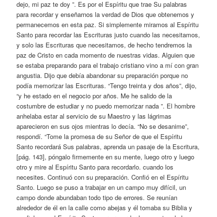
dejo, mi paz te doy ”. Es por el Espíritu que trae Su palabras
para recordar y enseñarnos la verdad de Dios que obtenemos y
permanecemos en esta paz. Si simplemente miramos al Espíritu
Santo para recordar las Escrituras justo cuando las necesitamos,
y solo las Escrituras que necesitamos, de hecho tendremos la
paz de Cristo en cada momento de nuestras vidas. Alguien que
se estaba preparando para el trabajo cristiano vino a mí con gran
angustia. Dijo que debía abandonar su preparación porque no
podía memorizar las Escrituras. “Tengo treinta y dos años”, dijo,
“y he estado en el negocio por años. Me he salido de la
costumbre de estudiar y no puedo memorizar nada ”. El hombre
anhelaba estar al servicio de su Maestro y las lágrimas
aparecieron en sus ojos mientras lo decía. “No se desanime”,
respondí. “Tome la promesa de su Señor de que el Espíritu
Santo recordará Sus palabras, aprenda un pasaje de la Escritura,
[pág. 143], póngalo firmemente en su mente, luego otro y luego
otro y mire al Espíritu Santo para recordarlo. cuando los
necesites. Continuó con su preparación. Confió en el Espíritu
Santo. Luego se puso a trabajar en un campo muy difícil, un
campo donde abundaban todo tipo de errores. Se reunían
alrededor de él en la calle como abejas y él tomaba su Biblia y