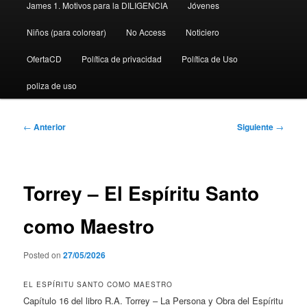
James 1. Motivos para la DILIGENCIA
Jóvenes
Niños (para colorear)
No Access
Noticiero
OfertaCD
Política de privacidad
Política de Uso
poliza de uso
Navegación
←
Anterior
Siguiente
→
de
entradas
Torrey – El Espíritu Santo
como Maestro
Posted on
27/05/2026
EL ESPÍRITU SANTO COMO MAESTRO
Capítulo 16 del libro R.A. Torrey – La Persona y Obra del Espíritu