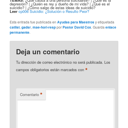
TEMAS:
¿Qué causa a una persona suicidarse? | ¿Qué es la
depresión? | ¿Quién es rey y dueño de mi vida? | ¿Qué es el
suicidio? | ¿Cómo salgo de estas ideas de suicidio?
Leer
cp006 Suicidio: ¿Solución o Resulto Peor?
Esta entrada fue publicada en
Ayudas para Maestros
y etiquetada
catlist
,
gadsr
,
mae-hori-resp
por
Pastor David Cox
. Guarda
enlace
permanente
.
Deja un comentario
Tu dirección de correo electrónico no será publicada.
Los
*
campos obligatorios están marcados con
*
Comentario