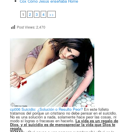
Cox Cómo Jesús enseñaba Horne
1
2
3
4
>>
Post Views:
2,470
cp006 Suicidio: ¿Solución o Resulto Peor?
En este folleto
tratamos del porque un cristiano no debe pensar en el suicidio.
No es una solución a nada, solamente hace peor las cosas, ni
modo si logras o fracasas en hacerlo.
La vida es un regalo de
Dios, y el suicidio es de menospreciar la vida que Dios te
regala.