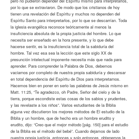
pero no pudieron depender del Espíritu mismo para interpretarlos,
por lo que se extraviaron. De modo que los cristianos de hoy
tienen una revelación del Espíritu y muchos no dependen del
Espíritu Santo para interpretarlos, por lo que se descarrían. Toda
la iglesia evangélica reconoce teóricamente al menos la
insuficiencia absoluta de la propia justicia del hombre. Lo que
necesita ser enseñado en la hora presente, y lo que debe
hacerse sentir, es la insuficiencia total de la sabiduría del
hombre. Tal vez esa sea la lección que este siglo XX de
presunción intelectual imponente necesita más que nada para
aprender. Para comprender la Palabra de Dios, debemos
vaciarnos por completo de nuestra propia sabiduría y descansar
en total dependencia del Espíritu de Dios para interpretarnos.
Hacemos bien en poner en serio las palabras de Jesús mismo en
Matt. 11:25, “Te agradezco, oh Padre, Señor del cielo y de la
tierra, porque escondiste estas cosas de los sabios y prudentes,
y las revelaste a los niños”. Varios estudiantes de la Biblia
alguna vez discutieron los mejores métodos de El estudio de la
Biblia y un hombre, que de hecho era un hombre erudito y
erudito, dijo: “Creo que el mejor método [pág. 150] para el estudio
de la Biblia es el método del bebé”. Cuando dejamos de lado
nuestra propia justicia, entonces y solo entonces, obtenemos la