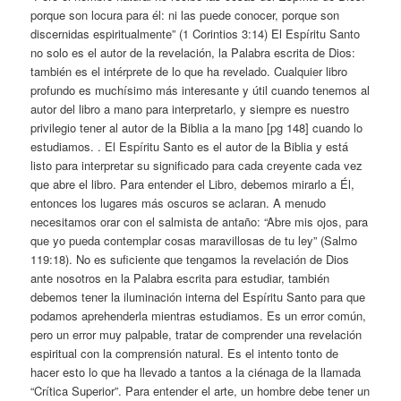
porque son locura para él: ni las puede conocer, porque son
discernidas espiritualmente” (1 Corintios 3:14) El Espíritu Santo
no solo es el autor de la revelación, la Palabra escrita de Dios:
también es el intérprete de lo que ha revelado. Cualquier libro
profundo es muchísimo más interesante y útil cuando tenemos al
autor del libro a mano para interpretarlo, y siempre es nuestro
privilegio tener al autor de la Biblia a la mano [pg 148] cuando lo
estudiamos. . El Espíritu Santo es el autor de la Biblia y está
listo para interpretar su significado para cada creyente cada vez
que abre el libro. Para entender el Libro, debemos mirarlo a Él,
entonces los lugares más oscuros se aclaran. A menudo
necesitamos orar con el salmista de antaño: “Abre mis ojos, para
que yo pueda contemplar cosas maravillosas de tu ley” (Salmo
119:18). No es suficiente que tengamos la revelación de Dios
ante nosotros en la Palabra escrita para estudiar, también
debemos tener la iluminación interna del Espíritu Santo para que
podamos aprehenderla mientras estudiamos. Es un error común,
pero un error muy palpable, tratar de comprender una revelación
espiritual con la comprensión natural. Es el intento tonto de
hacer esto lo que ha llevado a tantos a la ciénaga de la llamada
“Crítica Superior”. Para entender el arte, un hombre debe tener un