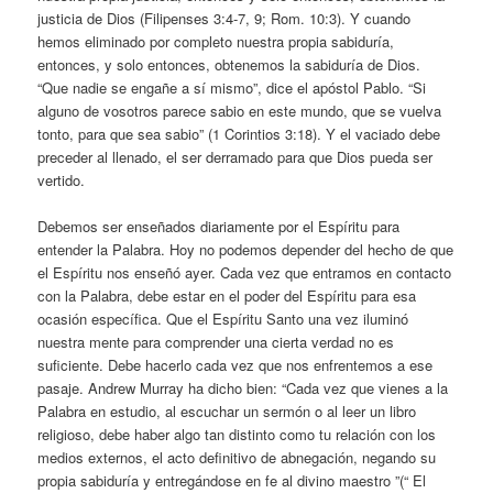
justicia de Dios (Filipenses 3:4-7, 9; Rom. 10:3). Y cuando
hemos eliminado por completo nuestra propia sabiduría,
entonces, y solo entonces, obtenemos la sabiduría de Dios.
“Que nadie se engañe a sí mismo”, dice el apóstol Pablo. “Si
alguno de vosotros parece sabio en este mundo, que se vuelva
tonto, para que sea sabio” (1 Corintios 3:18). Y el vaciado debe
preceder al llenado, el ser derramado para que Dios pueda ser
vertido.
Debemos ser enseñados diariamente por el Espíritu para
entender la Palabra. Hoy no podemos depender del hecho de que
el Espíritu nos enseñó ayer. Cada vez que entramos en contacto
con la Palabra, debe estar en el poder del Espíritu para esa
ocasión específica. Que el Espíritu Santo una vez iluminó
nuestra mente para comprender una cierta verdad no es
suficiente. Debe hacerlo cada vez que nos enfrentemos a ese
pasaje. Andrew Murray ha dicho bien: “Cada vez que vienes a la
Palabra en estudio, al escuchar un sermón o al leer un libro
religioso, debe haber algo tan distinto como tu relación con los
medios externos, el acto definitivo de abnegación, negando su
propia sabiduría y entregándose en fe al divino maestro ”(“ El