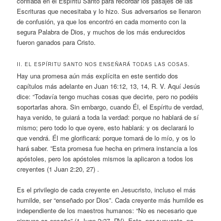
confiaba en el Espíritu Santo para recordar los pasajes de las
Escrituras que necesitaba y lo hizo. Sus adversarios se llenaron
de confusión, ya que los encontró en cada momento con la
segura Palabra de Dios, y muchos de los más endurecidos
fueron ganados para Cristo.
II. EL ESPÍRITU SANTO NOS ENSEÑARÁ TODAS LAS COSAS.
Hay una promesa aún más explícita en este sentido dos
capítulos más adelante en Juan 16:12, 13, 14, R. V. Aquí Jesús
dice: “Todavía tengo muchas cosas que decirte, pero no podéis
soportarlas ahora. Sin embargo, cuando Él, el Espíritu de verdad,
haya venido, te guiará a toda la verdad: porque no hablará de sí
mismo; pero todo lo que oyere, esto hablará: y os declarará lo
que vendrá. Él me glorificará: porque tomará de lo mío, y os lo
hará saber. ”Esta promesa fue hecha en primera instancia a los
apóstoles, pero los apóstoles mismos la aplicaron a todos los
creyentes (1 Juan 2:20, 27) .
Es el privilegio de cada creyente en Jesucristo, incluso el más
humilde, ser “enseñado por Dios”. Cada creyente más humilde es
independiente de los maestros humanos: “No es necesario que
ninguno os enseñe” (1 Juan 2:27, RV). Esto, por supuesto, no