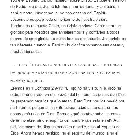
de Pedro ese día; Jesucristo fue su único tema, y ​​Jesucristo
será nuestro único tema, si se nos enseña del Espíritu;
Jesucristo ocupará todo el horizonte de nuestra visión.
Tendremos un nuevo Cristo, un Cristo glorioso. Cristo será tan
glorioso para nosotros que anhelaremos ir y contarles a todos
acerca de este glorioso a quien hemos encontrado. Jesucristo es
tan diferente cuando el Espíritu lo glorifica tomando sus cosas y
mostrándonoslas.
III. EL ESPÍRITU SANTO NOS REVELA LAS COSAS PROFUNDAS
DE DIOS QUE ESTÁN OCULTAS Y SON UNA TONTERÍA PARA EL
HOMBRE NATURAL.
Leemos en 1 Corintios 2:9-13: “El ojo no ha visto, ni el oído ha
oído, ni ha entrado en el corazón del hombre, las cosas que Dios
ha preparado para los que lo aman. Pero Dios nos los reveló por
su Espíritu: porque el Espíritu busca todas las cosas, sí, las
cosas profundas de Dios. Porque ¿qué hombre sabe las cosas
de un hombre, sino el espíritu del hombre que está en él? Aun
así, las cosas de Dios no conocen a nadie, sino al Espíritu de
Dios. Ahora hemos recibido, no el espíritu del mundo, sino el