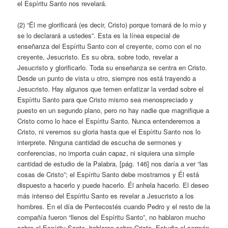
el Espíritu Santo nos revelará.
(2) “Él me glorificará (es decir, Cristo) porque tomará de lo mío y
se lo declarará a ustedes”. Esta es la línea especial de
enseñanza del Espíritu Santo con el creyente, como con el no
creyente, Jesucristo. Es su obra, sobre todo, revelar a
Jesucristo y glorificarlo. Toda su enseñanza se centra en Cristo.
Desde un punto de vista u otro, siempre nos está trayendo a
Jesucristo. Hay algunos que temen enfatizar la verdad sobre el
Espíritu Santo para que Cristo mismo sea menospreciado y
puesto en un segundo plano, pero no hay nadie que magnifique a
Cristo como lo hace el Espíritu Santo. Nunca entenderemos a
Cristo, ni veremos su gloria hasta que el Espíritu Santo nos lo
interprete. Ninguna cantidad de escucha de sermones y
conferencias, no importa cuán capaz, ni siquiera una simple
cantidad de estudio de la Palabra, [pág. 146] nos daría a ver “las
cosas de Cristo”; el Espíritu Santo debe mostrarnos y Él está
dispuesto a hacerlo y puede hacerlo. Él anhela hacerlo. El deseo
más intenso del Espíritu Santo es revelar a Jesucristo a los
hombres. En el día de Pentecostés cuando Pedro y el resto de la
compañía fueron “llenos del Espíritu Santo”, no hablaron mucho
sobre el Espíritu Santo, hablaron sobre Cristo. Estudie el sermón