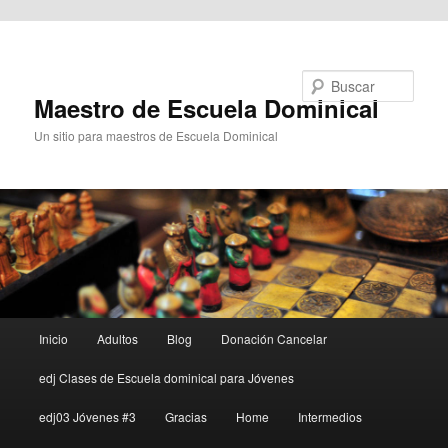
Ir al contenido principal
Buscar
Maestro de Escuela Dominical
Un sitio para maestros de Escuela Dominical
Menú
Inicio
Adultos
Blog
Donación Cancelar
principal
edj Clases de Escuela dominical para Jóvenes
edj03 Jóvenes #3
Gracias
Home
Intermedios