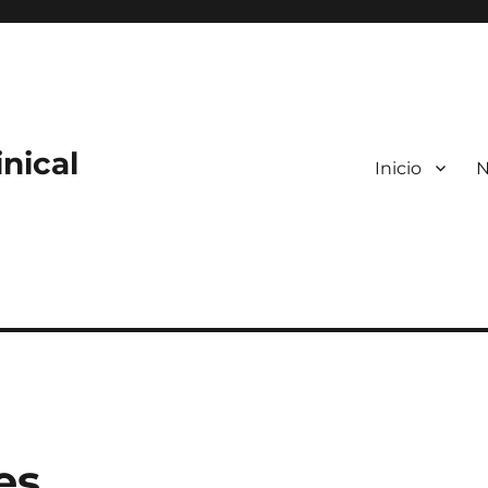
nical
Inicio
N
es