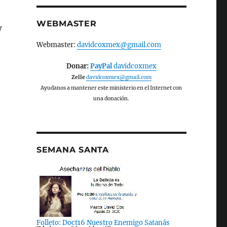
WEBMASTER
y
Webmaster:
davidcoxmex@gmail.com
Donar:
PayPal
davidcoxmex
Zelle
davidcoxmex@gmail.com
Ayudanos a mantener este ministerio en el Internet con
una donación.
SEMANA SANTA
Folleto: Doct16 Nuestro Enemigo Satanás