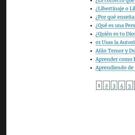
¿Es correcto qu
¿Libertinaje o L
¿Por qué enseña
¿Qué es una Per
¿Quién es tu Dio
01 Usas la Autor
Afán Temor y Du
Aprender como 
Aprendiendo de l
1
2
3
4
5