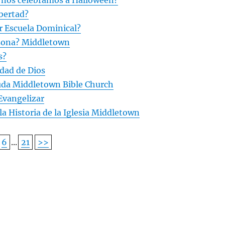
e nos celebramos a Halloween?
ibertad?
r Escuela Dominical?
sona? Middletown
s?
idad de Dios
da Middletown Bible Church
Evangelizar
a Historia de la Iglesia Middletown
6
...
21
>>