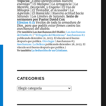
Tópicos:
¿Cómo identificamos nuestro
enemigo? | El Maligno | La Arrogancia | La
Mentira, Decepción, y Engaño | El Uso de
Milagros | El Tentador, el Acusador | La
Agresión | El Homicida | Nuestra actitud hacia
Satanás | Los Límites de Satanás.
Serie de
sermones por Pastor David Cox
Efesios 6:11
Vestíos de toda la armadura de
Dios, para que podáis estar firmes contra las
asechanzas del diablo.
(Ve también Las Asechanzas del Diablo:
Las Asechanzas
del Diablo #1
|
“El Engaño del Mentiroso” Asechanzas #2
publicando diciembre 21, 2023. El vínculo será bueno
después que publica.
Otro lugar
| Asechanzas #3
Asechanzas: La Belleza
publicando diciembre 28, 2023. El
vínculo será bueno después que publica.)
Ve también
La Seducción de un Cristiano
.
CATEGORIES
Categories