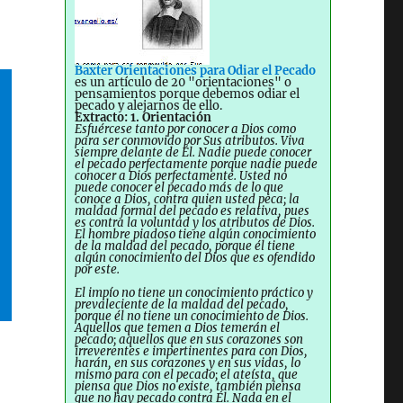
Baxter Orientaciones para Odiar el Pecado
es un artículo de 20 "orientaciones" o
pensamientos porque debemos odiar el
pecado y alejarnos de ello.
Extracto: 1. Orientación
Esfuércese tanto por conocer a Dios como
para ser conmovido por Sus atributos. Viva
siempre delante de Él. Nadie puede conocer
el pecado perfectamente porque nadie puede
conocer a Dios perfectamente. Usted no
puede conocer el pecado más de lo que
conoce a Dios, contra quien usted peca; la
maldad formal del pecado es relativa, pues
es contra la voluntad y los atributos de Dios.
El hombre piadoso tiene algún conocimiento
de la maldad del pecado, porque él tiene
algún conocimiento del Dios que es ofendido
por este.
El impío no tiene un conocimiento práctico y
prevaleciente de la maldad del pecado,
porque él no tiene un conocimiento de Dios.
Aquellos que temen a Dios temerán el
pecado; aquellos que en sus corazones son
irreverentes e impertinentes para con Dios,
harán, en sus corazones y en sus vidas, lo
mismo para con el pecado; el ateísta, que
piensa que Dios no existe, también piensa
que no hay pecado contra Él. Nada en el