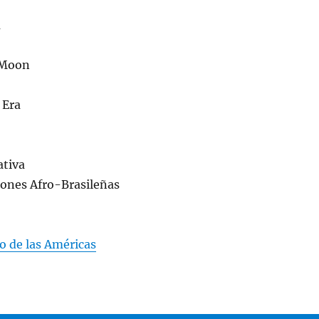
a
 Moon
 Era
ativa
iones Afro-Brasileñas
o de las Américas