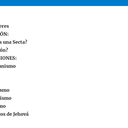
eres
IÓN:
s una Secta?
ión?
GIONES:
ianismo
ismo
uismo
smo
gos de Jehová