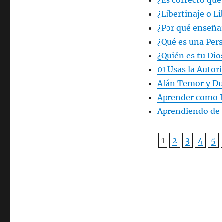
¿Es correcto qu
¿Libertinaje o L
¿Por qué enseña
¿Qué es una Per
¿Quién es tu Dio
01 Usas la Autor
Afán Temor y Du
Aprender como 
Aprendiendo de l
1
2
3
4
5