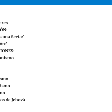
eres
IÓN:
s una Secta?
ión?
GIONES:
ianismo
ismo
uismo
smo
gos de Jehová