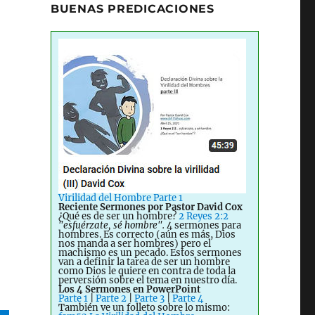
BUENAS PREDICACIONES
Virilidad del Hombre Parte 1
Reciente Sermones por Pastor David Cox
¿Qué es de ser un hombre?
2 Reyes 2:2
"esfuérzate, sé hombre".
4 sermones para
hombres. Es correcto (aún es más, Dios
nos manda a ser hombres) pero el
machismo es un pecado. Estos sermones
van a definir la tarea de ser un hombre
como Dios le quiere en contra de toda la
perversión sobre el tema en nuestro día.
Los 4 Sermones en PowerPoint
Parte 1
|
Parte 2
|
Parte 3
|
Parte 4
También ve un folleto sobre lo mismo: