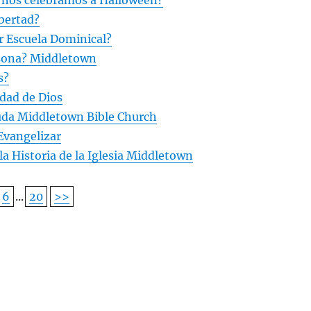
e nos celebramos a Halloween?
ibertad?
r Escuela Dominical?
sona? Middletown
s?
idad de Dios
da Middletown Bible Church
Evangelizar
a Historia de la Iglesia Middletown
6
...
20
>>