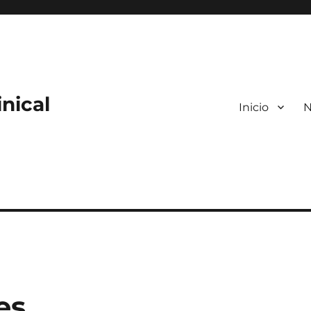
nical
Inicio
N
es