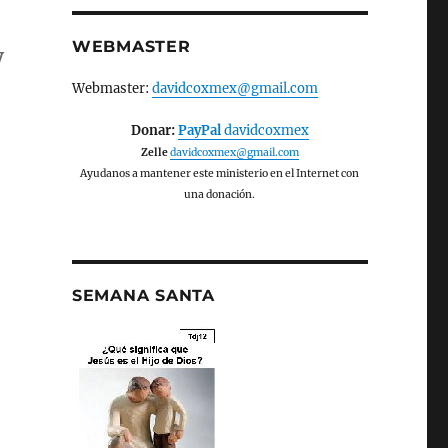
WEBMASTER
y
Webmaster:
davidcoxmex@gmail.com
Donar:
PayPal
davidcoxmex
Zelle
davidcoxmex@gmail.com
Ayudanos a mantener este ministerio en el Internet con
una donación.
SEMANA SANTA