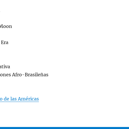
a
 Moon
 Era
ativa
iones Afro-Brasileñas
o de las Américas