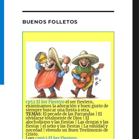
BUENOS FOLLETOS
cp52 El Ser Fiestero
el ser fiestero,
examinamos la adoración y buen gusto de
siempre buscar una fiesta a otra.
TEMAS:
El pecado de las Parrandas | El
olvidarse totalmente de Dios | El
alocholismo y las fiestas | Las drogas y las
fiestas | el sexo y las fiestas | La vanidad y
necedad | vivendo un Buen Testimonio de
Cristo.
Leer
cp052 El Ser Fiestero