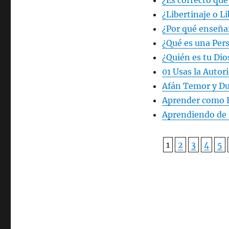
¿Es correcto qu
¿Libertinaje o L
¿Por qué enseña
¿Qué es una Per
¿Quién es tu Dio
01 Usas la Autor
Afán Temor y Du
Aprender como 
Aprendiendo de l
1
2
3
4
5