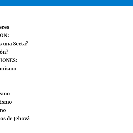
eres
IÓN:
s una Secta?
ión?
GIONES:
ianismo
ismo
uismo
smo
gos de Jehová