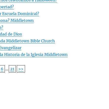
e nos celebramos a Halloween?
ibertad?
r Escuela Dominical?
sona? Middletown
s?
idad de Dios
da Middletown Bible Church
Evangelizar
a Historia de la Iglesia Middletown
6
...
21
>>