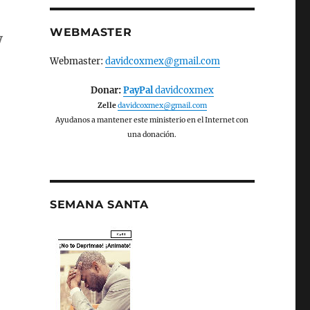
WEBMASTER
y
Webmaster:
davidcoxmex@gmail.com
Donar:
PayPal
davidcoxmex
Zelle
davidcoxmex@gmail.com
Ayudanos a mantener este ministerio en el Internet con
una donación.
SEMANA SANTA