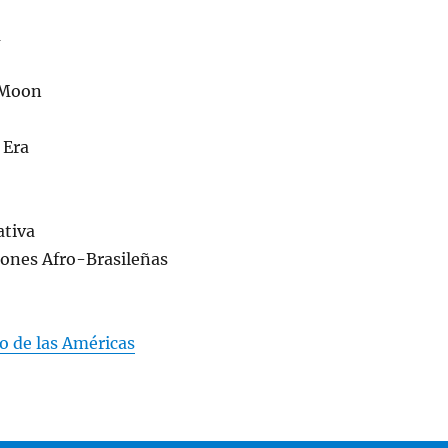
a
 Moon
 Era
ativa
iones Afro-Brasileñas
o de las Américas