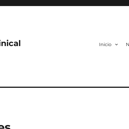
nical
Inicio
N
es