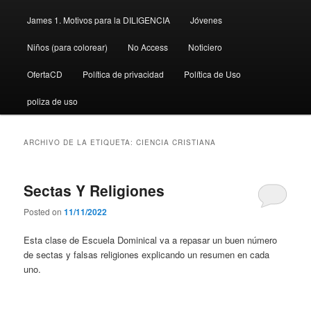
James 1. Motivos para la DILIGENCIA
Jóvenes
Niños (para colorear)
No Access
Noticiero
OfertaCD
Política de privacidad
Política de Uso
poliza de uso
ARCHIVO DE LA ETIQUETA:
CIENCIA CRISTIANA
Sectas Y Religiones
Posted on
11/11/2022
Esta clase de Escuela Dominical va a repasar un buen número
de sectas y falsas religiones explicando un resumen en cada
uno.