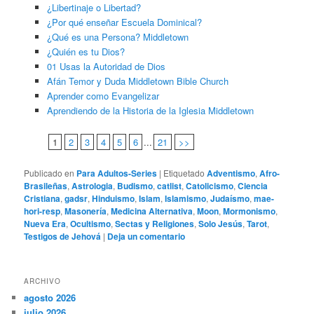
¿Libertinaje o Libertad?
¿Por qué enseñar Escuela Dominical?
¿Qué es una Persona? Middletown
¿Quién es tu Dios?
01 Usas la Autoridad de Dios
Afán Temor y Duda Middletown Bible Church
Aprender como Evangelizar
Aprendiendo de la Historia de la Iglesia Middletown
1
2
3
4
5
6
...
21
>>
Publicado en
Para Adultos-Series
|
Etiquetado
Adventismo
,
Afro-
Brasileñas
,
Astrologia
,
Budismo
,
catlist
,
Catolicismo
,
Ciencia
Cristiana
,
gadsr
,
Hinduismo
,
Islam
,
Islamismo
,
Judaísmo
,
mae-
hori-resp
,
Masonería
,
Medicina Alternativa
,
Moon
,
Mormonismo
,
Nueva Era
,
Ocultismo
,
Sectas y Religiones
,
Solo Jesús
,
Tarot
,
Testigos de Jehová
|
Deja un comentario
ARCHIVO
agosto 2026
julio 2026