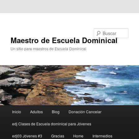
Ir al contenido principal
Ir al contenido secundario
Buscar
Maestro de Escuela Dominical
Un sitio para maestros de Escuela Dominical
Menú
Inicio
Adultos
Blog
Donación Cancelar
principal
edj Clases de Escuela dominical para Jóvenes
edj03 Jóvenes #3
Gracias
Home
Intermedios