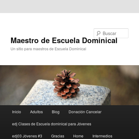
Ir al contenido principal
Ir al contenido secundario
Buscar
Maestro de Escuela Dominical
Un sitio para maestros de Escuela Dominical
Menú
Inicio
Adultos
Blog
Donación Cancelar
principal
edj Clases de Escuela dominical para Jóvenes
edj03 Jóvenes #3
Gracias
Home
Intermedios