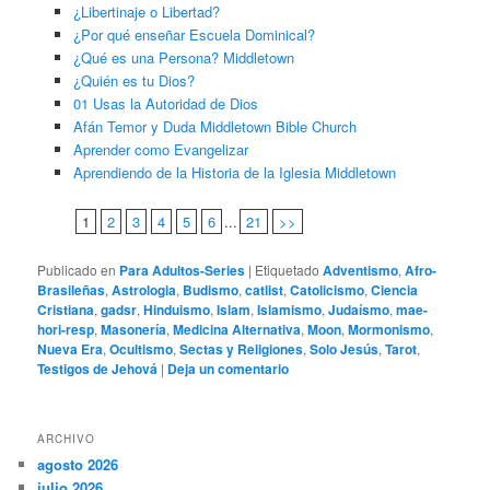
¿Libertinaje o Libertad?
¿Por qué enseñar Escuela Dominical?
¿Qué es una Persona? Middletown
¿Quién es tu Dios?
01 Usas la Autoridad de Dios
Afán Temor y Duda Middletown Bible Church
Aprender como Evangelizar
Aprendiendo de la Historia de la Iglesia Middletown
1
2
3
4
5
6
...
21
>>
Publicado en
Para Adultos-Series
|
Etiquetado
Adventismo
,
Afro-
Brasileñas
,
Astrologia
,
Budismo
,
catlist
,
Catolicismo
,
Ciencia
Cristiana
,
gadsr
,
Hinduismo
,
Islam
,
Islamismo
,
Judaísmo
,
mae-
hori-resp
,
Masonería
,
Medicina Alternativa
,
Moon
,
Mormonismo
,
Nueva Era
,
Ocultismo
,
Sectas y Religiones
,
Solo Jesús
,
Tarot
,
Testigos de Jehová
|
Deja un comentario
ARCHIVO
agosto 2026
julio 2026