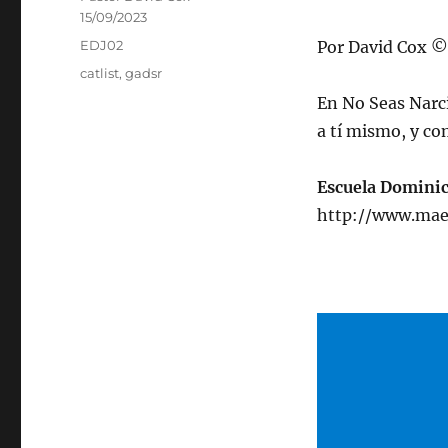
Publicado
15/09/2023
el
Categorías
EDJ02
Por David Cox ©
Etiquetas
catlist
,
gadsr
En No Seas Narci
a tí mismo, y co
Escuela Domini
http://www.mae