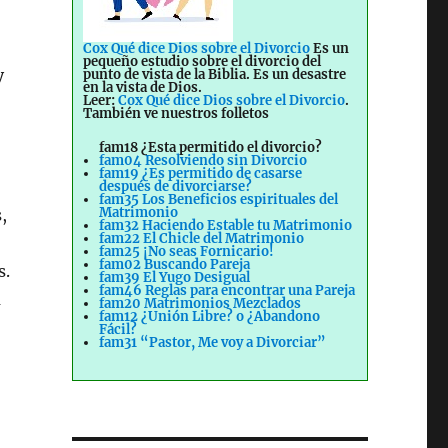
Cox Qué dice Dios sobre el Divorcio
Es un
pequeño estudio sobre el divorcio del
y
punto de vista de la Biblia. Es un desastre
en la vista de Dios.
Leer:
Cox Qué dice Dios sobre el Divorcio
.
También ve nuestros folletos
fam18 ¿Esta permitido el divorcio?
fam04 Resolviendo sin Divorcio
fam19 ¿Es permitido de casarse
después de divorciarse?
fam35 Los Beneficios espirituales del
Matrimonio
,
fam32 Haciendo Estable tu Matrimonio
fam22 El Chicle del Matrimonio
fam25 ¡No seas Fornicario!
fam02 Buscando Pareja
s.
fam39 El Yugo Desigual
fam46 Reglas para encontrar una Pareja
a
fam20 Matrimonios Mezclados
fam12 ¿Unión Libre? o ¿Abandono
Fácil?
fam31 “Pastor, Me voy a Divorciar”