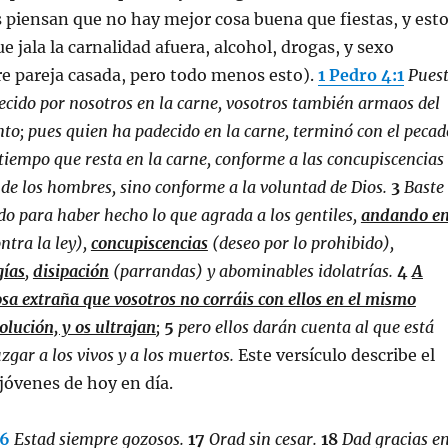
piensan que no hay mejor cosa buena que fiestas, y est
e jala la carnalidad afuera, alcohol, drogas, y sexo
e pareja casada, pero todo menos esto).
1 Pedro 4:1
Pues
ecido por nosotros en la carne, vosotros también armaos del
; pues quien ha padecido en la carne, terminó con el pecad
 tiempo que resta en la carne, conforme a las concupiscencias
 de los hombres, sino conforme a la voluntad de Dios.
3
Baste
do para haber hecho lo que agrada a los gentiles,
andando e
ntra la ley),
concupiscencias
(deseo por lo prohibido),
gías
,
disipación
(parrandas) y abominables idolatrías.
4
A
cosa extraña que vosotros no corráis con ellos en el mismo
olución, y os ultrajan
;
5
pero ellos darán cuenta al que está
zgar a los vivos y a los muertos
.
Este versículo describe el
 jóvenes de hoy en día.
16
Estad siempre gozosos.
17
Orad sin cesar.
18
Dad gracias e