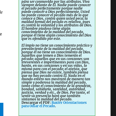
para ser conmovido por Sus atributos. Viva
siempre delante de Él. Nadie puede conocer
el pecado perfectamente porque nadie
de
puede conocer a Dios perfectamente. Usted
no puede conocer el pecado más de lo que
conoce a Dios, contra quien usted peca; la
maldad formal del pecado es relativa, pues
es contra la voluntad y los atributos de Dios.
El hombre piadoso tiene algún
conocimiento de la maldad del pecado,
se
porque él tiene algún conocimiento del Dios
que es ofendido por este.
El impío no tiene un conocimiento práctico y
prevaleciente de la maldad del pecado,
porque él no tiene un conocimiento de Dios.
Aquellos que temen a Dios temerán el
pecado; aquellos que en sus corazones son
irreverentes e impertinentes para con Dios,
harán, en sus corazones y en sus vidas, lo
mismo para con el pecado; el ateísta, que
piensa que Dios no existe, también piensa
que no hay pecado contra Él. Nada en el
mundo entero nos mostrará de manera tan
simple y poderosa la maldad del pecado,
tanto como el conocimiento de la grandeza,
bondad, sabiduría, santidad, autoridad,
justicia, verdad y etc., de Dios. Por tanto, el
sentir su presencia hará que también
sintamos la maldad del pecado.
Descargar el PDF:
Baxter Orientaciones
para Odiar el Pecado
.