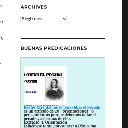
os
ARCHIVES
Archives
to
o,
BUENAS PREDICACIONES
n
Baxter Orientaciones para Odiar el Pecado
es un artículo de 20 "orientaciones" o
pensamientos porque debemos odiar el
pecado y alejarnos de ello.
Extracto: 1. Orientación
n
Esfuércese tanto por conocer a Dios como