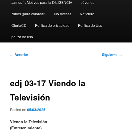
James 1. Motivos para la DILIGENCIA
Jóvenes
Niños (para colorear)
No Access
Noticiero
OfertaCD
Política de privacidad
Política de Uso
poliza de uso
Navegación
←
Anterior
Siguiente
→
de
entradas
edj 03-17 Viendo la
Televisión
Posted on
05/03/2025
Viendo la Televisión
(Entretenimiento)