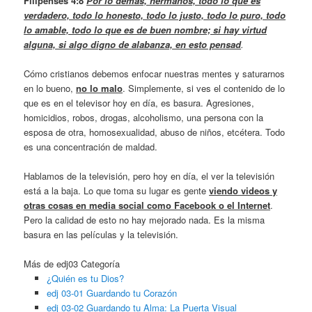
Filipenses 4:8
Por lo demás, hermanos, todo lo que es
verdadero, todo lo honesto, todo lo justo, todo lo puro, todo
lo amable, todo lo que es de buen nombre; si hay virtud
alguna, si algo digno de alabanza, en esto pensad
.
Cómo cristianos debemos enfocar nuestras mentes y saturarnos
en lo bueno,
no lo malo
. Simplemente, si ves el contenido de lo
que es en el televisor hoy en día, es basura. Agresiones,
homicidios, robos, drogas, alcoholismo, una persona con la
esposa de otra, homosexualidad, abuso de niños, etcétera. Todo
es una concentración de maldad.
Hablamos de la televisión, pero hoy en día, el ver la televisión
está a la baja. Lo que toma su lugar es gente
viendo videos y
otras cosas en media social como Facebook o el Internet
.
Pero la calidad de esto no hay mejorado nada. Es la misma
basura en las películas y la televisión.
Más de edj03 Categoría
¿Quién es tu Dios?
edj 03-01 Guardando tu Corazón
edj 03-02 Guardando tu Alma: La Puerta Visual