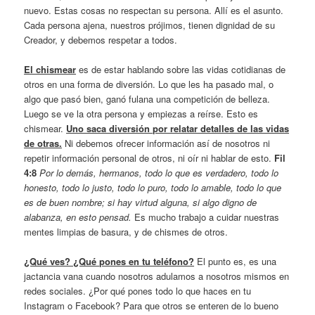
nuevo. Estas cosas no respectan su persona. Allí es el asunto.
Cada persona ajena, nuestros prójimos, tienen dignidad de su
Creador, y debemos respetar a todos.
El chismear
es de estar hablando sobre las vidas cotidianas de
otros en una forma de diversión. Lo que les ha pasado mal, o
algo que pasó bien, ganó fulana una competición de belleza.
Luego se ve la otra persona y empiezas a reírse. Esto es
chismear.
Uno saca diversión por relatar detalles de las vidas
de otras.
Ni debemos ofrecer información así de nosotros ni
repetir información personal de otros, ni oír ni hablar de esto.
Fil
4:8
Por lo demás, hermanos, todo lo que es verdadero, todo lo
honesto, todo lo justo, todo lo puro, todo lo amable, todo lo que
es de buen nombre; si hay virtud alguna, si algo digno de
alabanza, en esto pensad.
Es mucho trabajo a cuidar nuestras
mentes limpias de basura, y de chismes de otros.
¿Qué ves? ¿Qué pones en tu teléfono?
El punto es, es una
jactancia vana cuando nosotros adulamos a nosotros mismos en
redes sociales. ¿Por qué pones todo lo que haces en tu
Instagram o Facebook? Para que otros se enteren de lo bueno