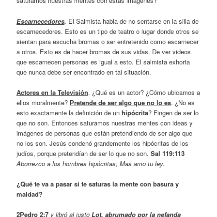
saturamos nuestras mentes con estas imágenes?
Escarnecedores
.
El Salmista habla de no sentarse en la silla de
escarnecedores. Esto es un tipo de teatro o lugar donde otros se
sientan para escucha bromas o ser entretenido como escarnecer
a otros. Esto es de hacer bromas de sus vidas. De ver videos
que escarnecen personas es igual a esto. El salmista exhorta
que nunca debe ser encontrado en tal situación.
Actores en la Televisión
. ¿Qué es un actor? ¿Cómo ubicamos a
ellos moralmente?
Pretende de ser algo que no lo es
. ¿No es
esto exactamente la definición de un
hipócrita
? Fingen de ser lo
que no son. Entonces saturamos nuestras mentes con ideas y
imágenes de personas que están pretendiendo de ser algo que
no los son. Jesús condenó grandemente los hipócritas de los
judíos, porque pretendían de ser lo que no son.
Sal 119:113
Aborrezco a los hombres hipócritas; Mas amo tu ley.
¿Qué te va a pasar si te saturas la mente con basura y
maldad?
2Pedro 2:7
y libró al justo
Lot, abrumado por la nefanda