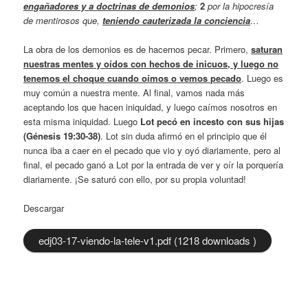
engañadores y a doctrinas de demonios
;
2
por la hipocresía
de mentirosos que,
teniendo cauterizada la conciencia
…
La obra de los demonios es de hacernos pecar. Primero,
saturan
nuestras mentes y oídos con hechos de inicuos, y luego no
tenemos el choque cuando oímos o vemos pecado
. Luego es
muy común a nuestra mente. Al final, vamos nada más
aceptando los que hacen iniquidad, y luego caímos nosotros en
esta misma iniquidad. Luego
Lot pecó en incesto con sus hijas
(Génesis 19:30-38)
. Lot sin duda afirmó en el principio que él
nunca iba a caer en el pecado que vio y oyó diariamente, pero al
final, el pecado ganó a Lot por la entrada de ver y oír la porquería
diariamente. ¡Se saturó con ello, por su propia voluntad!
Descargar
edj03-17-viendo-la-tele-v1.pdf (1218 downloads )