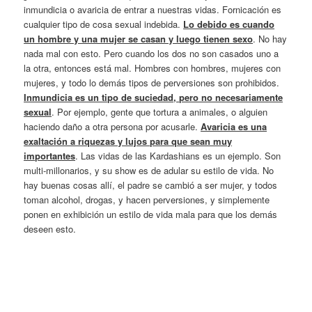
inmundicia o avaricia de entrar a nuestras vidas. Fornicación es
cualquier tipo de cosa sexual indebida.
Lo debido es cuando
un hombre y una mujer se casan y luego tienen sexo
. No hay
nada mal con esto. Pero cuando los dos no son casados uno a
la otra, entonces está mal. Hombres con hombres, mujeres con
mujeres, y todo lo demás tipos de perversiones son prohibidos.
Inmundicia es un tipo de suciedad, pero no necesariamente
sexual
. Por ejemplo, gente que tortura a animales, o alguien
haciendo daño a otra persona por acusarle.
Avaricia es una
exaltación a riquezas y lujos para que sean muy
importantes
. Las vidas de las Kardashians es un ejemplo. Son
multi-millonarios, y su show es de adular su estilo de vida. No
hay buenas cosas allí, el padre se cambió a ser mujer, y todos
toman alcohol, drogas, y hacen perversiones, y simplemente
ponen en exhibición un estilo de vida mala para que los demás
deseen esto.