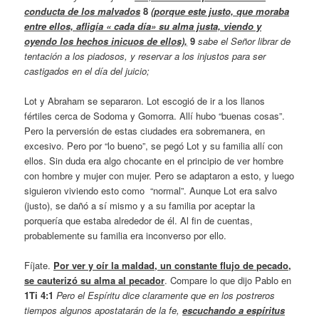
conducta de los malvados
8
(porque este justo, que moraba
entre ellos, afligía « cada día» su alma justa, viendo y
oyendo los hechos inicuos de ellos),
9
sabe el Señor librar de
tentación a los piadosos, y reservar a los injustos para ser
castigados en el día del juicio;
Lot y Abraham se separaron. Lot escogió de ir a los llanos
fértiles cerca de Sodoma y Gomorra. Allí hubo “buenas cosas”.
Pero la perversión de estas ciudades era sobremanera, en
excesivo. Pero por “lo bueno”, se pegó Lot y su familia allí con
ellos. Sin duda era algo chocante en el principio de ver hombre
con hombre y mujer con mujer. Pero se adaptaron a esto, y luego
siguieron viviendo esto como “normal”. Aunque Lot era salvo
(justo), se dañó a sí mismo y a su familia por aceptar la
porquería que estaba alrededor de él. Al fin de cuentas,
probablemente su familia era inconverso por ello.
Fíjate.
Por ver y oír la maldad, un constante flujo de pecado,
se cauterizó su alma al pecador
. Compare lo que dijo Pablo en
1Ti 4:1
Pero el Espíritu dice claramente que en los postreros
tiempos algunos apostatarán de la fe,
escuchando a espíritus