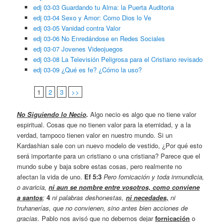
edj 03-03 Guardando tu Alma: la Puerta Auditoria
edj 03-04 Sexo y Amor: Como Dios lo Ve
edj 03-05 Vanidad contra Valor
edj 03-06 No Enredándose en Redes Sociales
edj 03-07 Jovenes Videojuegos
edj 03-08 La Televisión Peligrosa para el Cristiano revisado
edj 03-09 ¿Qué es fe? ¿Cómo la uso?
1
2
3
>>
No Siguiendo lo Necio
.
Algo necio es algo que no tiene valor
espiritual. Cosas que no tienen valor para la eternidad, y a la
verdad, tampoco tienen valor en nuestro mundo. Si un
Kardashian sale con un nuevo modelo de vestido, ¿Por qué esto
será importante para un cristiano o una cristiana? Parece que el
mundo sube y baja sobre estas cosas, pero realmente no
afectan la vida de uno.
Ef 5:3
Pero fornicación y toda inmundicia,
o avaricia,
ni aun se nombre entre vosotros, como conviene
a santos
;
4
ni palabras deshonestas,
ni necedades,
ni
truhanerías, que no convienen, sino antes bien acciones de
gracias.
Pablo nos avisó que no debemos dejar
fornicación
o