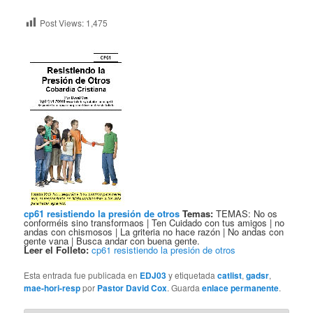
Post Views:
1,475
cp61 resistiendo la presión de otros
Temas:
TEMAS: No os
conforméis sino transformaos | Ten Cuidado con tus amigos | no
andas con chismosos | La griteria no hace razón | No andas con
gente vana | Busca andar con buena gente.
Leer el Folleto:
cp61 resistiendo la presión de otros
Esta entrada fue publicada en
EDJ03
y etiquetada
catlist
,
gadsr
,
mae-hori-resp
por
Pastor David Cox
. Guarda
enlace permanente
.