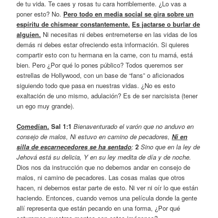
de tu vida. Te caes y rosas tu cara horriblemente. ¿Lo vas a
poner esto? No.
Pero todo en media social se gira sobre un
espíritu de chismear constantemente.
Es jactarse o burlar de
alguien.
Ni necesitas ni debes entremeterse en las vidas de los
demás ni debes estar ofreciendo esta información. Si quieres
compartir esto con tu hermana en la carne, con tu mamá, está
bien. Pero ¿Por qué lo pones público? Todos queremos ser
estrellas de Hollywood, con un base de “fans” o aficionados
siguiendo todo que pasa en nuestras vidas. ¿No es esto
exaltación de uno mismo, adulación? Es de ser narcisista (tener
un ego muy grande).
Comedían.
Sal 1:1
Bienaventurado el varón que no anduvo en
consejo de malos, Ni estuvo en camino de pecadores,
Ni en
silla de escarnecedores se ha sentado
;
2
Sino que en la ley de
Jehová está su delicia, Y en su ley medita de día y de noche.
Dios nos da instrucción que no debemos andar en consejo de
malos, ni camino de pecadores. Las cosas malas que otros
hacen, ni debemos estar parte de esto. Ni ver ni oír lo que están
haciendo. Entonces, cuando vemos una película donde la gente
allí representa que están pecando en una forma, ¿Por qué