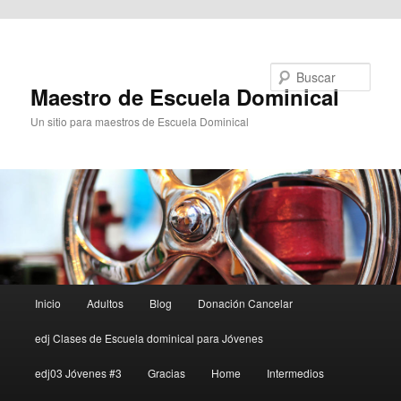
Ir al contenido principal
Buscar
Maestro de Escuela Dominical
Un sitio para maestros de Escuela Dominical
Menú
Inicio
Adultos
Blog
Donación Cancelar
principal
edj Clases de Escuela dominical para Jóvenes
edj03 Jóvenes #3
Gracias
Home
Intermedios