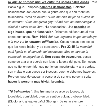
Ni que se nombre una vez entre los santos estas cosas
.
Pero
Pablo sigue. Tampoco
palabras deshonestas
. Palabras
deshonestas son cosas que la gente dice que son mentiras,
falsedades. “
Dios no existe.
” “
Dios me hizo mujer en cuerpo de
un hombre.
” “
Dios me quiere gay.
” “
Está bien de tomar drogas o
alcohol o tener sexo libre
”. “Ni necedades”. Una
necedad
es
algo hueco, que no tiene valor
. Debemos edificar uno al otro
como cristianos.
Rom 14:19
Así que, sigamos lo que contribuye
a la paz y a
la «mutua» edificación
.
Cosas necias son cosas
que los niños hablan y se concentran.
Pro 22:15
La necedad
está ligada en el corazón del muchacho; Mas la vara de la
corrección la alejará de é
l.
Son cosas de travesuras
, cosas
como de atar una cuerda con latas a la cola del gato. Son cosas
que no tienen sentido, que no tienen importancia, y a la verdad,
son malas o aun puede ser inocuos, pero no debemos hacerlos.
Pero en lugar de causar la persona de ser una persona seria,
hacen la persona más trivial, bromista
.
“Ni truhanerías”
.
Una truhanería es algo es jocoso, de
jocosidad, comicidad, o en un sentido vulgar, u obscenidad.
(Diccionario griego-español Strongs). De estar siempre