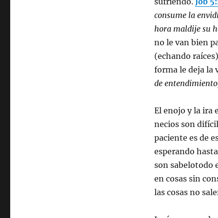
sufriendo.
Job 5
consume la envid
hora maldije su h
no le van bien pa
(echando raíces
forma le deja la 
de entendimiento;
El enojo y la ira
necios son difíci
paciente es de e
esperando hasta
son sabelotodo 
en cosas sin con
las cosas no sale