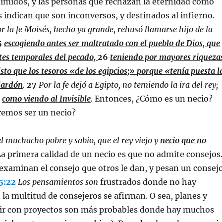
imidos, y las personas que rechazan la eternidad como
 indican que son inconversos, y destinados al infierno.
r la fe Moisés, hecho ya grande, rehusó llamarse hijo de la
5
escogiendo antes ser maltratado con el pueblo de Dios, que
ites temporales del pecado,
26
teniendo por mayores riqueza
isto que los tesoros «de los egipcios;»
porque «tenía puesta l
lardón
.
27
Por la fe dejó a Egipto, no temiendo la ira del rey;
o
como viendo al Invisible
.
Entonces, ¿Cómo es un necio?
remos ser un necio?
el muchacho pobre y sabio, que el rey viejo y
necio que no
a primera calidad de un necio es que no admite consejos
examinan el consejo que otros le dan, y pesan un consej
5:22
Los pensamientos son
frustrados donde no hay
la multitud de consejeros se afirman. O sea, planes y
ir con proyectos son más probables donde hay muchos