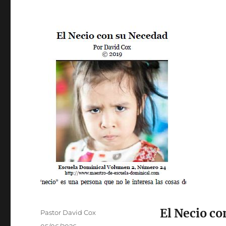
El Necio co
Autor
Pastor David Cox