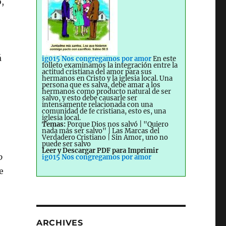
,
á
ig015 Nos congregamos por amor
En este
folleto examinamos la integración entre la
actitud cristiana del amor para sus
hermanos en Cristo y la iglesia local. Una
persona que es salva, debe amar a los
hermanos como producto natural de ser
salvo, y esto debe causarle ser
intensamente relacionada con una
comunidad de fe cristiana, esto es, una
iglesia local.
Temas:
Porque Dios nos salvó | "Quiero
nada más ser salvo" | Las Marcas del
Verdadero Cristiano | Sin Amor, uno no
puede ser salvo
Leer y Descargar PDF para Imprimir
o
ig015 Nos congregamos por amor
e
ARCHIVES