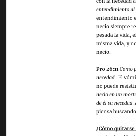
con la necedad a
entendimiento al 
entendimiento es
necio siempre re
pesada la vida, 
misma vida, y no
necio.
Pro 26:11
Como pe
necedad
. El vómi
no puede resisti
necio en un morte
de él su necedad
.
piensa buscando 
¿Cómo quitarse 