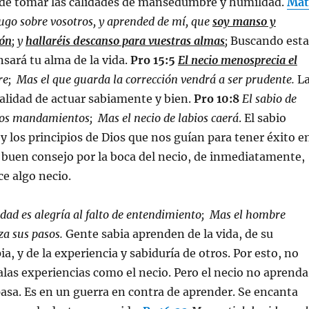
de tomar las calidades de mansedumbre y humildad.
Mat
ugo sobre vosotros, y aprended de mí, que
soy manso y
zón
; y
hallaréis descanso para vuestras almas
;
Buscando esta
nsará tu alma de la vida.
Pro 15:5
El necio menosprecia el
e; Mas el que guarda la corrección vendrá a ser prudente.
L
calidad de actuar sabiamente y bien.
Pro 10:8
El sabio de
los mandamientos; Mas el necio de labios caerá
. El sabio
y los principios de Dios que nos guían para tener éxito e
n buen consejo por la boca del necio, de inmediatamente,
ce algo necio.
dad es alegría al falto de entendimiento; Mas el hombre
a sus pasos.
Gente sabia aprenden de la vida, de su
a, y de la experiencia y sabiduría de otros. Por esto, no
las experiencias como el necio. Pero el necio no aprenda
asa. Es en un guerra en contra de aprender. Se encanta