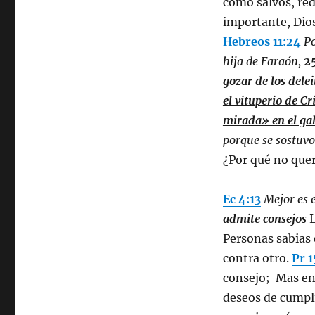
como salvos, red
importante, Dios
Hebreos 11:24
Po
hija de Faraón,
2
gozar de los dele
el vituperio de Cr
mirada» en el ga
porque se sostuv
¿Por qué no que
Ec 4:13
Mejor es 
admite consejos
L
Personas sabias 
contra otro.
Pr 1
consejo; Mas en 
deseos de cumpl