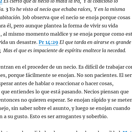
:2
Es cierto que al necio lo mata la ira, Y al codicioso lo
ia.
3
Yo he visto al necio que echaba raíces, Y en la misma
abitación.
Job observa que el necio se enoja porque cosas
ra él, pero aunque plantea la forma de vivir su vida
), al mismo momento maldice y se enoja porque como es
vida un desastre.
Pr 14:29
El que tarda en airarse es grande
 Mas el que es impaciente de espíritu enaltece la necedad.
 entran en el proceder de un necio. Es difícil de trabajar co
les, porque fácilmente se enojan. No son pacientes. El ser
sperar antes de hablar o reaccionar o hacer cosas,
 que entiendes lo que está pasando. Necios piensan que
entonces no quieren esperar. Se enojan rápido y se mete
sejo, sin saber sobre el asunto, y luego se enojan cuando
n a su gusto. Esto es ser arrogantes y soberbio.