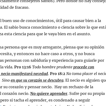
cialmente consejeros sabios). Pero donde no hay consejo
lidad de fracaso.
el buen uso de conocimientos, útil para causar bien a la
. El sabio busca conocimiento o ciencia sobre lo que est
za esta ciencia para que le vaya bien en el asunto.
na persona que es muy arrogante, piensa que su opinión
ecesita, y entonces no hace caso a otros, y no busca
as personas con sabiduría y experiencia para guiarle por
la vida.
Pro 13:16
Todo hombre prudente
procede con
l necio manifestará necedad
.
Pro 18:2
No toma placer el neci
a, Sino
en que su corazón se descubra
. El necio es alguien qu
r su corazón y pensar necio. Hay un rechazo de la
el corazón necio.
No quiere aprender
. Sufre por su propia
 pero si tacha el aprender, es condenado a seguir