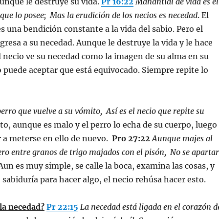
unque le destruye su vida.
Pr 16:22
Manantial de vida es el
que lo posee; Mas la erudición de los necios es necedad
. El
 una bendición constante a la vida del sabio. Pero el
gresa a su necedad. Aunque le destruye la vida y le hace
el necio ve su necedad como la imagen de su alma en su
 puede aceptar que está equivocado. Siempre repite lo
rro que vuelve a su vómito, Así es el necio que repite su
to, aunque es malo y el perro lo echa de su cuerpo, luego
r a meterse en ello de nuevo.
Pro 27:22
Aunque majes al
ro entre granos de trigo majados con el pisón, No se aparta
 Aun es muy simple, se calle la boca, examina las cosas, y
sabiduría para hacer algo, el necio rehúsa hacer esto.
la necedad?
Pr 22:15
La necedad está ligada en el corazón d