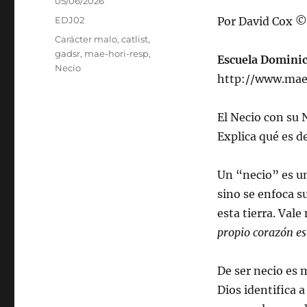
Publicado
05/06/2026
el
Categorías
EDJ02
Por David Cox ©
Etiquetas
Carácter malo
,
catlist
,
gadsr
,
mae-hori-resp
,
Escuela Domini
Necio
http://www.mae
El Necio con su 
Explica qué es d
Un “necio” es un
sino se enfoca s
esta tierra. Val
propio corazón es
De ser necio es m
Dios identifica 