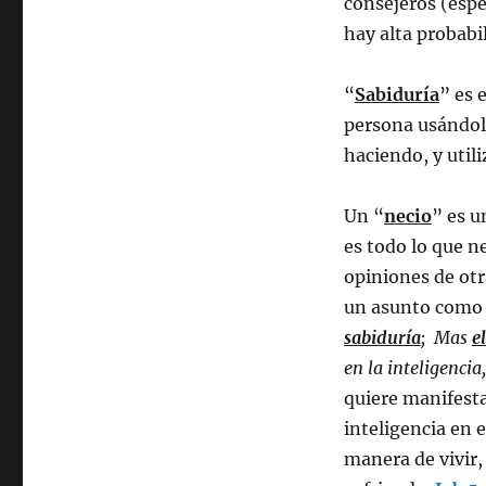
consejeros (espe
hay alta probabi
“
Sabiduría
” es 
persona usándola
haciendo, y utili
Un “
necio
” es u
es todo lo que n
opiniones de otr
un asunto como 
sabiduría
; Mas
e
en la inteligenci
quiere manifesta
inteligencia en 
manera de vivir,