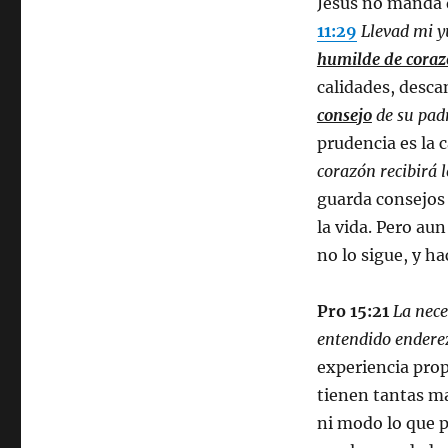
Jesús no manda 
11:29
Llevad mi y
humilde de cora
calidades, desca
consejo
de su padr
prudencia es la 
corazón recibirá 
guarda consejos 
la vida. Pero au
no lo sigue, y ha
Pro 15:21
La nece
entendido enderez
experiencia propi
tienen tantas ma
ni modo lo que p