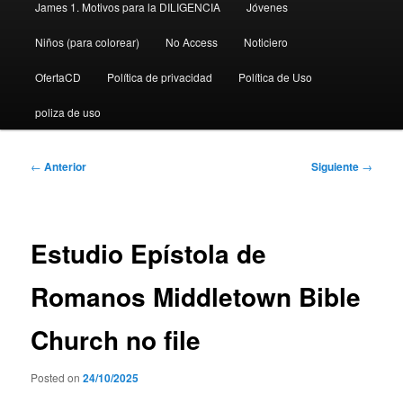
James 1. Motivos para la DILIGENCIA
Jóvenes
Niños (para colorear)
No Access
Noticiero
OfertaCD
Política de privacidad
Política de Uso
poliza de uso
Navegación
←
Anterior
Siguiente
→
de
entradas
Estudio Epístola de
Romanos Middletown Bible
Church no file
Posted on
24/10/2025