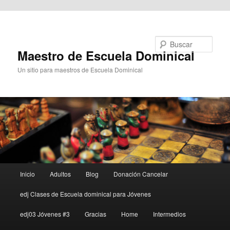
Ir al contenido principal
Buscar
Maestro de Escuela Dominical
Un sitio para maestros de Escuela Dominical
Menú
Inicio
Adultos
Blog
Donación Cancelar
principal
edj Clases de Escuela dominical para Jóvenes
edj03 Jóvenes #3
Gracias
Home
Intermedios