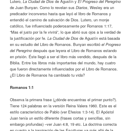
Lutero,
La Ciudad de Dios
de Agustín y
El Progreso del Peregrino
de Juan Bunyan. Como lo revelan sus
Diarios
, Wesley era un
predicador inconverso hasta que leyó el libro de Romanos y
entendió el camino de salvación de Dios. Lutero, un monje
católico, fue influenciado poderosamente por Romanos 1:17,
“Mas el justo por la fe vivirá”, lo que abrió sus ojos a la verdad de
la justificación por fe.
La Ciudad de Dios
de Agustín está basada
en su estudio del Libro de Romanos. Bunyan escribió
el Progreso
del Peregrino
después que leyera el Libro de Romanos estando
en prisión. Éste llegó a ser el libro más vendido, después de la
Biblia. Entre los libros más importantes del mundo, hay cuatro
que fueron directamente influenciados por el Libro de Romanos.
¿El Libro de Romanos ha cambiado tu vida?
Romanos 1:1
Observa la primera frase (¿dónde encuentras el primer punto?).
Tiene 124 palabras en la versión Reina Valera 1960. Este es el
estilo característico de Pablo (ver Efesios 1:3-14). El Apóstol
Juan tenía un estilo diferente (frases cortas y sencillas, sin
embargo profundas) –ver Juan 4:8, 19 etc. La doctrina correcta
en cuanto a la inspiración de las Escrituras va más allá de la