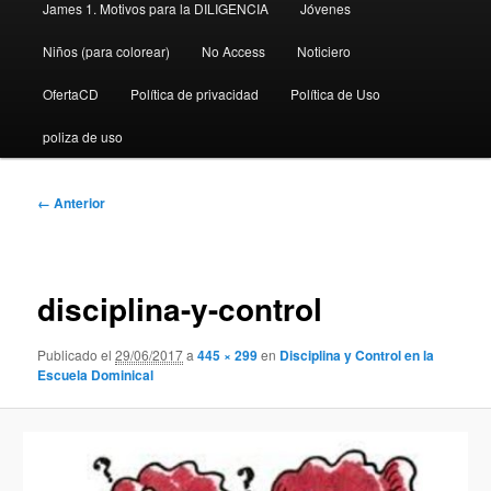
James 1. Motivos para la DILIGENCIA
Jóvenes
Niños (para colorear)
No Access
Noticiero
OfertaCD
Política de privacidad
Política de Uso
poliza de uso
Navegador
← Anterior
de
imágenes
disciplina-y-control
Publicado el
29/06/2017
a
445 × 299
en
Disciplina y Control en la
Escuela Dominical