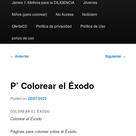
James 1. Motivos para la DILIGENCIA
Jóvenes
Niños (para colorear)
No Access
Noticiero
OfertaCD
Política de privacidad
Política de Uso
poliza de uso
Navegación
←
Anterior
Siguiente
→
de
entradas
P’ Colorear el Éxodo
Posted on
28/07/2023
COLOREAR EL ÉXODO
Colorear el Éxodo
Páginas para colorear sobre el Éxodo.