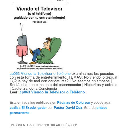
cp063 Viendo la Televisor o Teléfono
examinamos los pecados
con esta forma de entretenimiento. TEMAS: No viendo lo Sexual
| ¿Qué hay de mal con caricaturas? | No seamos chismosos |
Sentándose en el asiento del escarnecedor | Hipócritas y actores
| Cauterizando la Conciencia
Leer:
cp063 Viendo la Televisor o Teléfono
Esta entrada fue publicada en
Páginas de Colorear
y etiquetada
catlist
,
El Éxodo
,
gadsr
por
Pastor David Cox
. Guarda
enlace
permanente
.
UN COMENTARIO EN “
P’ COLOREAR EL ÉXODO
”