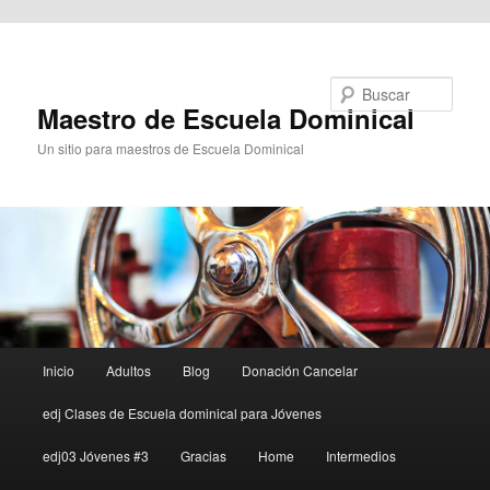
Ir al contenido principal
Buscar
Maestro de Escuela Dominical
Un sitio para maestros de Escuela Dominical
Menú
Inicio
Adultos
Blog
Donación Cancelar
principal
edj Clases de Escuela dominical para Jóvenes
edj03 Jóvenes #3
Gracias
Home
Intermedios