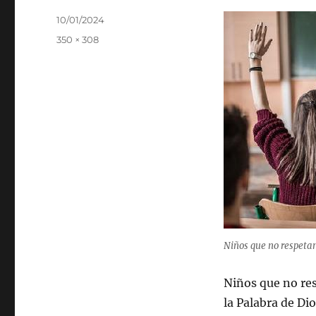
Publicado
10/01/2024
el
Tamaño
350 × 308
completo
Niños que no respetan
Niños que no res
la Palabra de Dio