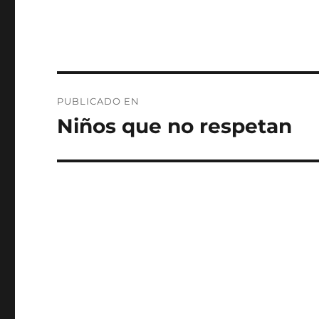
Navegación
PUBLICADO EN
de
Niños que no respetan
entradas