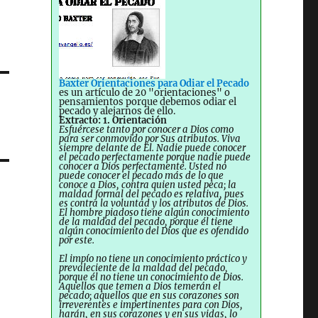
Baxter Orientaciones para Odiar el Pecado
es un artículo de 20 "orientaciones" o
pensamientos porque debemos odiar el
pecado y alejarnos de ello.
Extracto: 1. Orientación
Esfuércese tanto por conocer a Dios como
para ser conmovido por Sus atributos. Viva
siempre delante de Él. Nadie puede conocer
el pecado perfectamente porque nadie puede
conocer a Dios perfectamente. Usted no
puede conocer el pecado más de lo que
conoce a Dios, contra quien usted peca; la
maldad formal del pecado es relativa, pues
es contra la voluntad y los atributos de Dios.
El hombre piadoso tiene algún conocimiento
de la maldad del pecado, porque él tiene
algún conocimiento del Dios que es ofendido
por este.
El impío no tiene un conocimiento práctico y
prevaleciente de la maldad del pecado,
porque él no tiene un conocimiento de Dios.
Aquellos que temen a Dios temerán el
pecado; aquellos que en sus corazones son
irreverentes e impertinentes para con Dios,
harán, en sus corazones y en sus vidas, lo