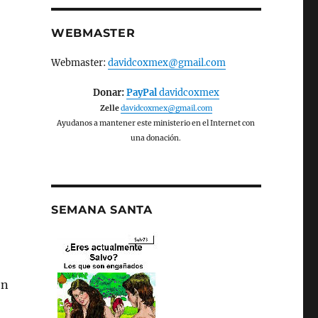
WEBMASTER
Webmaster:
davidcoxmex@gmail.com
Donar:
PayPal
davidcoxmex
Zelle
davidcoxmex@gmail.com
Ayudanos a mantener este ministerio en el Internet con
una donación.
SEMANA SANTA
on