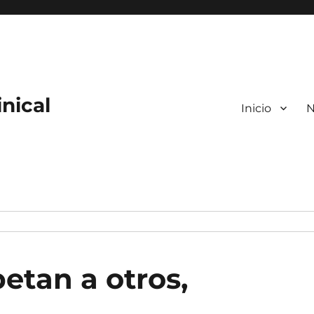
nical
Inicio
N
etan a otros,