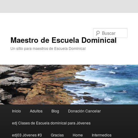
Ir al contenido principal
Ir al contenido secundario
Buscar
Maestro de Escuela Dominical
Un sitio para maestros de Escuela Dominical
Menú
Inicio
Adultos
Blog
Donación Cancelar
principal
edj Clases de Escuela dominical para Jóvenes
edj03 Jóvenes #3
Gracias
Home
Intermedios