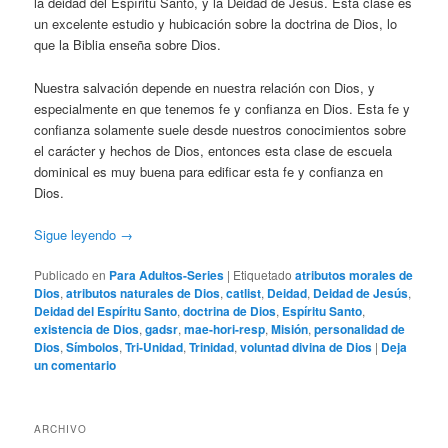
la deidad del Espíritu Santo, y la Deidad de Jesús. Esta clase es
un excelente estudio y hubicación sobre la doctrina de Dios, lo
que la Biblia enseña sobre Dios.
Nuestra salvación depende en nuestra relación con Dios, y
especialmente en que tenemos fe y confianza en Dios. Esta fe y
confianza solamente suele desde nuestros conocimientos sobre
el carácter y hechos de Dios, entonces esta clase de escuela
dominical es muy buena para edificar esta fe y confianza en
Dios.
Sigue leyendo
→
Publicado en
Para Adultos-Series
|
Etiquetado
atributos morales de
Dios
,
atributos naturales de Dios
,
catlist
,
Deidad
,
Deidad de Jesús
,
Deidad del Espíritu Santo
,
doctrina de Dios
,
Espíritu Santo
,
existencia de Dios
,
gadsr
,
mae-hori-resp
,
Misión
,
personalidad de
Dios
,
Símbolos
,
Tri-Unidad
,
Trinidad
,
voluntad divina de Dios
|
Deja
un comentario
ARCHIVO