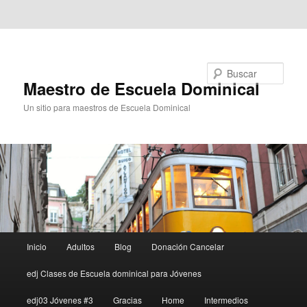
Ir al contenido principal
Ir al contenido secundario
Buscar
Maestro de Escuela Dominical
Un sitio para maestros de Escuela Dominical
Menú
Inicio
Adultos
Blog
Donación Cancelar
principal
edj Clases de Escuela dominical para Jóvenes
edj03 Jóvenes #3
Gracias
Home
Intermedios