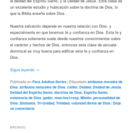
la deidad del Espíritu Santo, y la Deidad de Jesús. Esta clase es
un excelente estudio y hubicación sobre la doctrina de Dios, lo
que la Biblia enseña sobre Dios.
Nuestra salvación depende en nuestra relación con Dios, y
especialmente en que tenemos fe y confianza en Dios. Esta fe y
confianza solamente suele desde nuestros conocimientos sobre
el carácter y hechos de Dios, entonces esta clase de escuela
dominical es muy buena para edificar esta fe y confianza en
Dios.
Sigue leyendo
→
Publicado en
Para Adultos-Series
|
Etiquetado
atributos morales de
Dios
,
atributos naturales de Dios
,
catlist
,
Deidad
,
Deidad de Jesús
,
Deidad del Espíritu Santo
,
doctrina de Dios
,
Espíritu Santo
,
existencia de Dios
,
gadsr
,
mae-hori-resp
,
Misión
,
personalidad de
Dios
,
Símbolos
,
Tri-Unidad
,
Trinidad
,
voluntad divina de Dios
|
Deja
un comentario
ARCHIVO