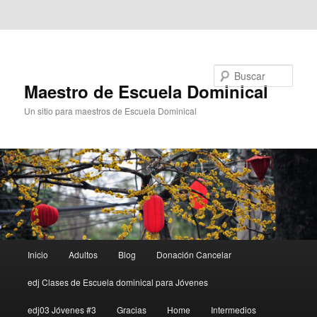
Ir al contenido principal
Ir al contenido secundario
Buscar
Maestro de Escuela Dominical
Un sitio para maestros de Escuela Dominical
Menú
Inicio
Adultos
Blog
Donación Cancelar
principal
edj Clases de Escuela dominical para Jóvenes
edj03 Jóvenes #3
Gracias
Home
Intermedios