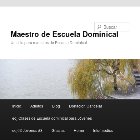
Ir al contenido principal
Buscar
Maestro de Escuela Dominical
Un sitio para maestros de Escuela Dominical
Menú
Inicio
Adultos
Blog
Donación Cancelar
principal
edj Clases de Escuela dominical para Jóvenes
edj03 Jóvenes #3
Gracias
Home
Intermedios