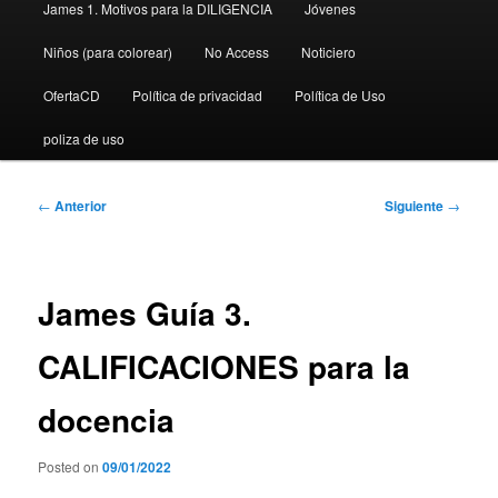
James 1. Motivos para la DILIGENCIA
Jóvenes
Niños (para colorear)
No Access
Noticiero
OfertaCD
Política de privacidad
Política de Uso
poliza de uso
Navegación
←
Anterior
Siguiente
→
de
entradas
James Guía 3.
CALIFICACIONES para la
docencia
Posted on
09/01/2022