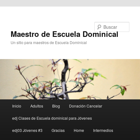
Ir al contenido principal
Buscar
Maestro de Escuela Dominical
Un sitio para maestros de Escuela Dominical
Menú
Inicio
Adultos
Blog
Donación Cancelar
principal
edj Clases de Escuela dominical para Jóvenes
edj03 Jóvenes #3
Gracias
Home
Intermedios