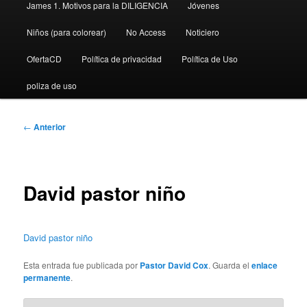
James 1. Motivos para la DILIGENCIA
Jóvenes
Niños (para colorear)
No Access
Noticiero
OfertaCD
Política de privacidad
Política de Uso
poliza de uso
Navegación
←
Anterior
de
entradas
David pastor niño
David pastor niño
Esta entrada fue publicada por
Pastor David Cox
. Guarda el
enlace
permanente
.