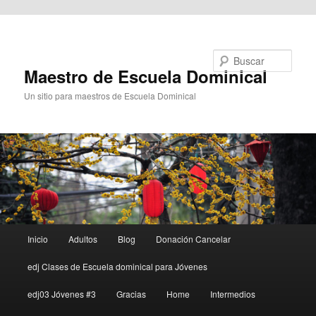
Ir al contenido principal
Buscar
Maestro de Escuela Dominical
Un sitio para maestros de Escuela Dominical
Menú
Inicio
Adultos
Blog
Donación Cancelar
principal
edj Clases de Escuela dominical para Jóvenes
edj03 Jóvenes #3
Gracias
Home
Intermedios