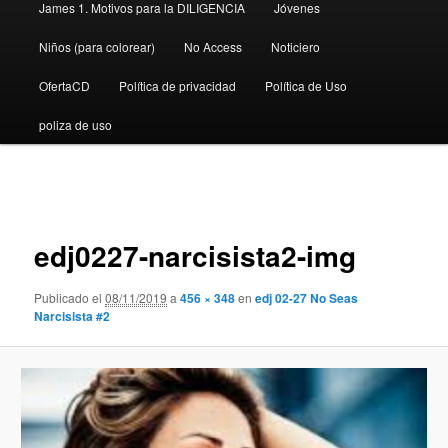
James 1. Motivos para la DILIGENCIA
Jóvenes
Niños (para colorear)
No Access
Noticiero
OfertaCD
Política de privacidad
Política de Uso
poliza de uso
Navegador
de
imágenes
edj0227-narcisista2-img
Publicado el
08/11/2019
a
456 × 348
en
edj 02-27 No Seas
Narcisista #2