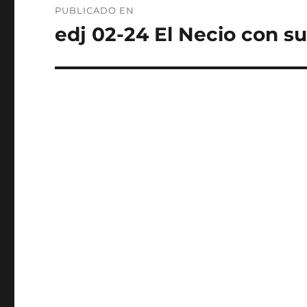
PUBLICADO EN
de
edj 02-24 El Necio con 
entradas