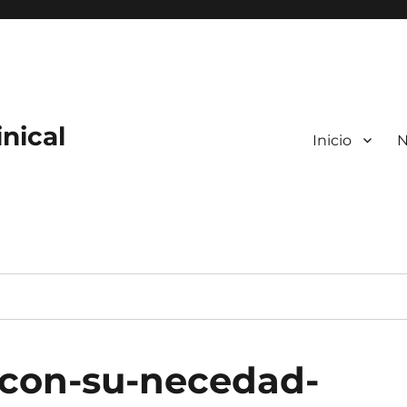
nical
Inicio
N
-con-su-necedad-