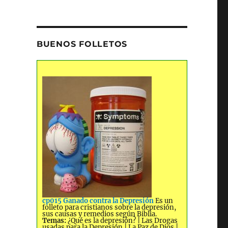
BUENOS FOLLETOS
cp015 Ganado contra la Depresión
Es un
folleto para cristianos sobre la depresión,
sus causas y remedios según Biblia.
Temas:
¿Qué es la depresión? | Las Drogas
usadas para la Depresión | La Paz de Dios |