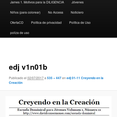
James 1. Motivos para la DILIGENCIA
Jóvenes
Niños (para colorear)
No Access
Noticiero
OfertaCD
Política de privacidad
Política de Uso
poliza de uso
Navegador
de
imágenes
edj v1n01b
Publicado el
02/07/2017
a
535 × 447
en
edj 01-11 Creyendo en la
Creación