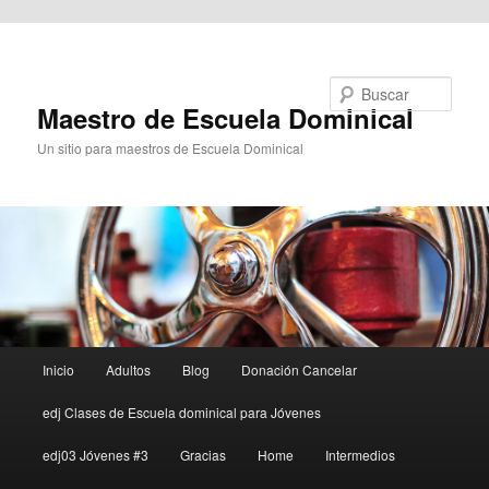
Ir al contenido principal
Buscar
Maestro de Escuela Dominical
Un sitio para maestros de Escuela Dominical
Menú
Inicio
Adultos
Blog
Donación Cancelar
principal
edj Clases de Escuela dominical para Jóvenes
edj03 Jóvenes #3
Gracias
Home
Intermedios