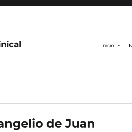
nical
Inicio
N
angelio de Juan