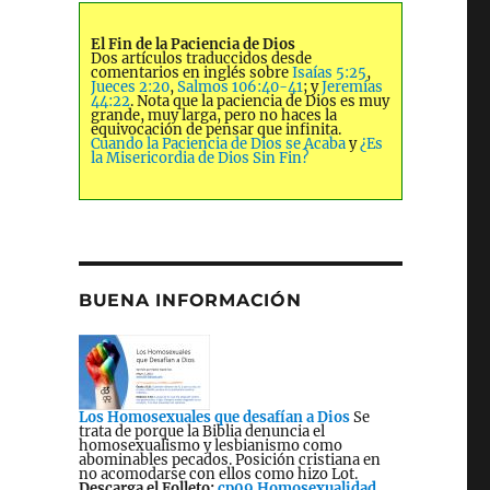
El Fin de la Paciencia de Dios
Dos artículos traduccidos desde
comentarios en inglés sobre
Isaías 5:25
,
Jueces 2:20
,
Salmos 106:40-41
; y
Jeremías
44:22
. Nota que la paciencia de Dios es muy
grande, muy larga, pero no haces la
equivocación de pensar que infinita.
Cuando la Paciencia de Dios se Acaba
y
¿Es
la Misericordia de Dios Sin Fin?
BUENA INFORMACIÓN
Los Homosexuales que desafían a Dios
Se
trata de porque la Biblia denuncia el
homosexualismo y lesbianismo como
abominables pecados. Posición cristiana en
no acomodarse con ellos como hizo Lot.
Descarga el Folleto:
cp09 Homosexualidad