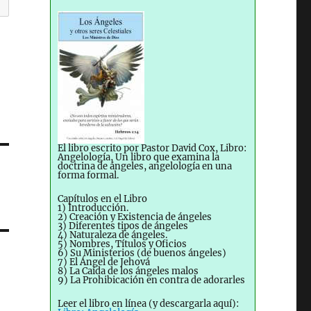
El libro escrito por Pastor David Cox, Libro:
Angelología, Un libro que examina la
doctrina de ángeles, angelología en una
forma formal.
Capítulos en el Libro
1) Introducción.
2) Creación y Existencia de ángeles
3) Diferentes tipos de ángeles
4) Naturaleza de ángeles.
5) Nombres, Títulos y Oficios
6) Su Ministerios (de buenos ángeles)
7) El Ángel de Jehová
8) La Caída de los ángeles malos
9) La Prohibicación en contra de adorarles
Leer el libro en línea (y descargarla aquí):