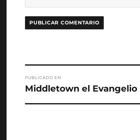
Navegación
PUBLICADO EN
de
Middletown el Evangelio
entradas