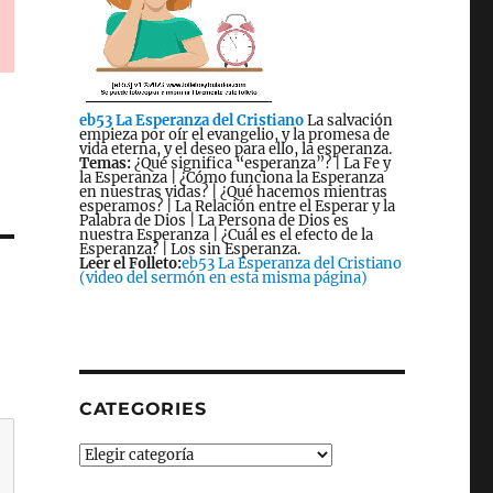
eb53 La Esperanza del Cristiano
La salvación
empieza por oír el evangelio, y la promesa de
vida eterna, y el deseo para ello, la esperanza.
Temas:
¿Qué significa “esperanza”? | La Fe y
la Esperanza | ¿Cómo funciona la Esperanza
en nuestras vidas? | ¿Qué hacemos mientras
esperamos? | La Relación entre el Esperar y la
Palabra de Dios | La Persona de Dios es
nuestra Esperanza | ¿Cuál es el efecto de la
Esperanza? | Los sin Esperanza.
Leer el Folleto:
eb53 La Esperanza del Cristiano
(video del sermón en esta misma página)
CATEGORIES
Categories