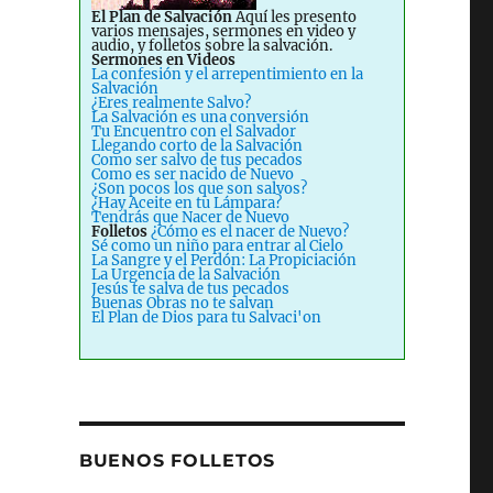
El Plan de Salvación
Aquí les presento
varios mensajes, sermones en video y
audio, y folletos sobre la salvación.
Sermones en Videos
La confesión y el arrepentimiento en la
Salvación
¿Eres realmente Salvo?
La Salvación es una conversión
Tu Encuentro con el Salvador
Llegando corto de la Salvación
Como ser salvo de tus pecados
Como es ser nacido de Nuevo
¿Son pocos los que son salvos?
¿Hay Aceite en tu Lámpara?
Tendrás que Nacer de Nuevo
Folletos
¿Cómo es el nacer de Nuevo?
Sé como un niño para entrar al Cielo
La Sangre y el Perdón: La Propiciación
La Urgencia de la Salvación
Jesús te salva de tus pecados
Buenas Obras no te salvan
El Plan de Dios para tu Salvaci'on
BUENOS FOLLETOS