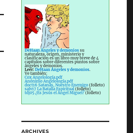
DeHaan Ángeles y demonios
su
naturaleza, origen, ministerio y
clasificación es un libro muy breve de 4
capítulos sobre diferentes puntos sobre
ángeles y demonios.
Leer:
DeHaan Ángeles y demonios
.
Ve también:
Cox Angelología.pdf
Anónimo Angelología.pdf
doct16 Satanás, Nuestro Enemigo
(folleto)
salv17 La Batalla Espiritual
(folleto)
tdj05 ¿Es Jesús el Ángel Miguel?
(folleto)
ARCHIVES