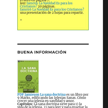
el libro en página 7.
leer
fam016 La Navidad Es para los
Cristianos?
20 páginas.
fam016 La Navidad Es para los Cristianos?
una presentación de 2 hojas para repartir.
"
BUENA INFORMACIÓN
PDF Jamieson La sana doctrina
es un libro por
9 Marks, edificando las Iglesias Sanas. Cómo
crecer una iglesia en santidad y amor.
Capítulos:
La sana doctrina sirve para 1) la
vida de la iglesia, 2) para leer y para enseñar la