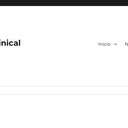
nical
Inicio
N