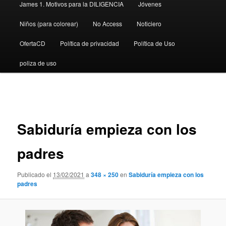
James 1. Motivos para la DILIGENCIA
Jóvenes
Niños (para colorear)
No Access
Noticiero
OfertaCD
Política de privacidad
Política de Uso
poliza de uso
Navegador
de
imágenes
Sabiduría empieza con los
padres
Publicado el
13/02/2021
a
348 × 250
en
Sabiduría empieza con los
padres