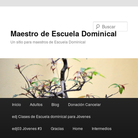
Ir al contenido principal
Buscar
Maestro de Escuela Dominical
Un sitio para maestros de Escuela Dominical
Menú
Inicio
Adultos
Blog
Donación Cancelar
principal
edj Clases de Escuela dominical para Jóvenes
edj03 Jóvenes #3
Gracias
Home
Intermedios