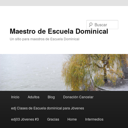
Ir al contenido principal
Buscar
Maestro de Escuela Dominical
Un sitio para maestros de Escuela Dominical
Menú
Inicio
Adultos
Blog
Donación Cancelar
principal
edj Clases de Escuela dominical para Jóvenes
edj03 Jóvenes #3
Gracias
Home
Intermedios