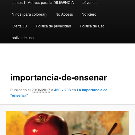
James 1. Motivos para la DILIGENCIA
Jóvenes
Niños (para colorear)
No Access
Noticiero
OfertaCD
Política de privacidad
Política de Uso
poliza de uso
Navegador
de
imágenes
importancia-de-ensenar
Publicado el
29/06/2017
a
460 × 238
en
La Importancia de
“enseñar”