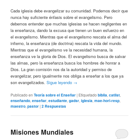
Cada iglesia debe evangelizar su comunidad. Podemos decir que
nunca hay suficiente énfasis sobre el evangelismo. Pero
debemos entender que muchas iglesias se hacen negligentes en
la enseñanza, dando la excusa que tienen un buen esfuerzo en
el evangelismo. Mientras que el evangelismo rescata el alma del
infierno, la enseñanza (de doctrina) rescata la vida del mundo.
Mientras que el evangelismo ve la necesidad humana, la
enseñanza ve la gloria de Dios. El evangelismo busca de salvar
las almas, pero la enseñanza busca los hombres de honrar a
Dios. La gran comisión nos da la autoridad y permiso de
evangelizar, pero igualmente nos obliga a enseñar a los que ya
son evangelizados.
Sigue leyendo
→
Publicado en
Teoría sobre el Enseñar
|
Etiquetado
biblia
,
catlist
,
enseñando
,
enseñar
,
estudiante
,
gadsr
,
iglesia
,
mae-hori-resp
,
maestro
,
pastor
|
2
Respuestas
Misiones Mundiales