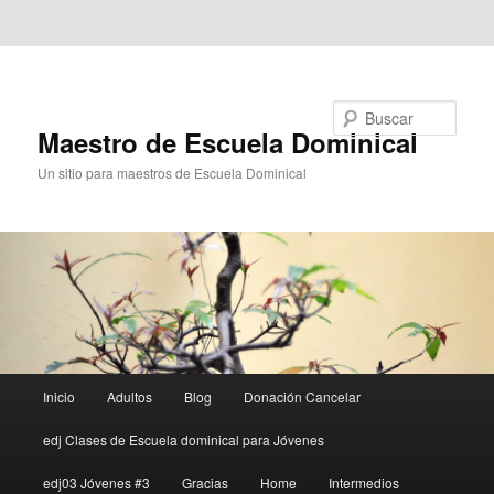
Ir al contenido principal
Ir al contenido secundario
Buscar
Maestro de Escuela Dominical
Un sitio para maestros de Escuela Dominical
Menú
Inicio
Adultos
Blog
Donación Cancelar
principal
edj Clases de Escuela dominical para Jóvenes
edj03 Jóvenes #3
Gracias
Home
Intermedios