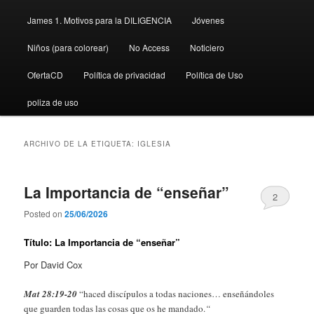
James 1. Motivos para la DILIGENCIA
Jóvenes
Niños (para colorear)
No Access
Noticiero
OfertaCD
Política de privacidad
Política de Uso
poliza de uso
ARCHIVO DE LA ETIQUETA:
IGLESIA
La Importancia de “enseñar”
2
Posted on
25/06/2026
Título: La Importancia de “enseñar”
Por David Cox
Mat 28:19-20
“haced discípulos a todas naciones… enseñándoles
que guarden todas las cosas que os he mandado.
“