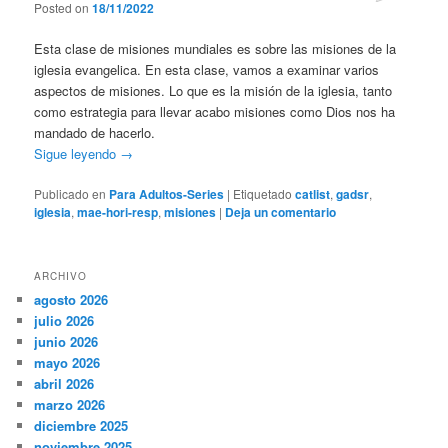
Posted on
18/11/2022
Esta clase de misiones mundiales es sobre las misiones de la
iglesia evangelica. En esta clase, vamos a examinar varios
aspectos de misiones. Lo que es la misión de la iglesia, tanto
como estrategia para llevar acabo misiones como Dios nos ha
mandado de hacerlo.
Sigue leyendo
→
Publicado en
Para Adultos-Series
|
Etiquetado
catlist
,
gadsr
,
iglesia
,
mae-hori-resp
,
misiones
|
Deja un comentario
ARCHIVO
agosto 2026
julio 2026
junio 2026
mayo 2026
abril 2026
marzo 2026
diciembre 2025
noviembre 2025