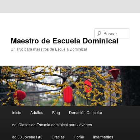
Ir al contenido principal
Ir al contenido secundario
Buscar
Maestro de Escuela Dominical
Un sitio para maestros de Escuela Dominical
Menú
Inicio
Adultos
Blog
Donación Cancelar
principal
edj Clases de Escuela dominical para Jóvenes
edj03 Jóvenes #3
Gracias
Home
Intermedios