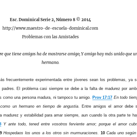
Esc
.
Dominical Serie 2, Número 8 © 2014
http://www.maestro-de-escuela-dominical.com
Problemas con las Amistades
re que tiene amigos ha de mostrarse amigo; Y amigo hay más unido que u
hermano.
más frecuentemente experimentada entre jóvenes sean los problemas, ya s
s padres. El problema casi siempre se debe a la falta de madurez por am
as como una persona madura, ni tampoco tu amigo.
Prov 17:17
En todo tie
 como un hermano en tiempo de angustia
. Entre amigos el amor debe s
a madurez y estabilidad para amar siempre, aun cuando la otra parte te h
8
Y ante todo, tened entre vosotros ferviente amor; porque el amor cubr
9
Hospedaos los unos a los otros sin murmuraciones.
10
Cada uno según 