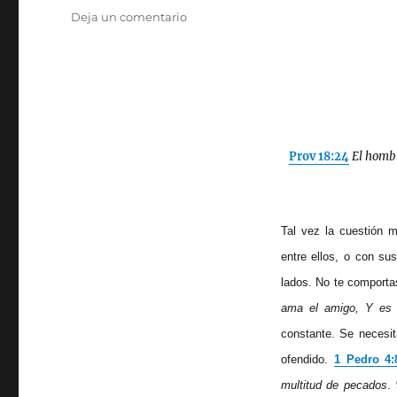
aaa
en
Deja un comentario
edj
02-
08
Problemas
con
las
Amistades
Prov 18:24
El homb
(como
solucionarlos)
Tal vez la cuestión 
entre ellos, o con su
lados. No te comport
ama el amigo, Y es
constante. Se necesit
ofendido.
1 Pedro 4:
multitud de pecados
.