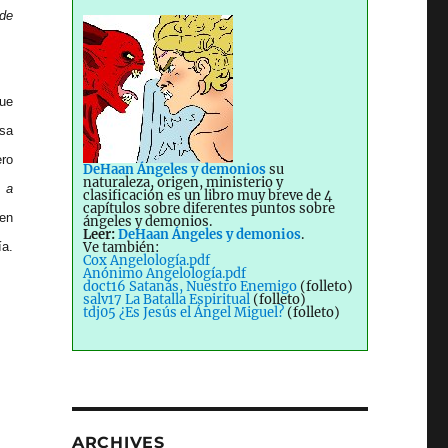
 de
que
osa
ero
DeHaan Ángeles y demonios
su
naturaleza, origen, ministerio y
 a
clasificación es un libro muy breve de 4
capítulos sobre diferentes puntos sobre
ien
ángeles y demonios.
Leer:
DeHaan Ángeles y demonios
.
a.
Ve también:
Cox Angelología.pdf
onarlos)”
Anónimo Angelología.pdf
doct16 Satanás, Nuestro Enemigo
(folleto)
salv17 La Batalla Espiritual
(folleto)
tdj05 ¿Es Jesús el Ángel Miguel?
(folleto)
ARCHIVES