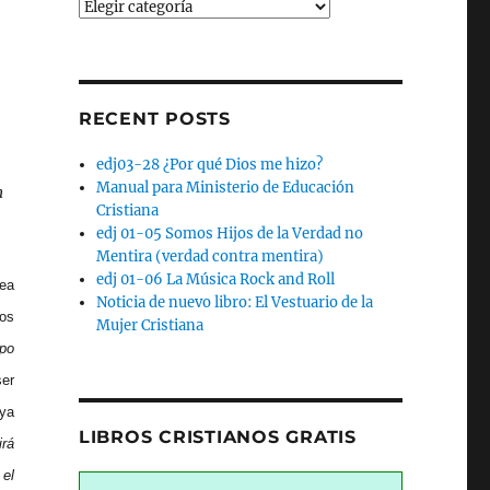
Categories
RECENT POSTS
edj03-28 ¿Por qué Dios me hizo?
Manual para Ministerio de Educación
n
Cristiana
edj 01-05 Somos Hijos de la Verdad no
Mentira (verdad contra mentira)
edj 01-06 La Música Rock and Roll
ea
Noticia de nuevo libro: El Vestuario de la
bos
Mujer Cristiana
mpo
er
aya
LIBROS CRISTIANOS GRATIS
irá
el