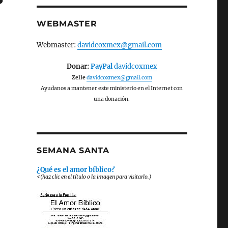
WEBMASTER
Webmaster:
davidcoxmex@gmail.com
o
Donar:
PayPal
davidcoxmex
Zelle
davidcoxmex@gmail.com
Ayudanos a mantener este ministerio en el Internet con
una donación.
SEMANA SANTA
¿Qué es el amor bíblico?
<(haz clic en el título o la imagen para visitarlo.)