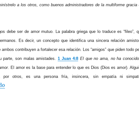
minístrelo a los otros, como buenos administradores de la multiforme gracia
gos debe ser de amor mutuo. La palabra griega que lo traduce es “fileo”, 
hermanos. Es decir, un concepto que identifica una sincera relación amist
 ambos contribuyen a fortalecer esa relación. Los “amigos” que piden todo p
u parte, son malas amistades.
1 Juan 4:8
El que no ama, no ha conocido
 amor
. El amor es la base para entender lo que es Dios (Dios es amor). Algu
por otros, es una persona fría, insincera, sin empatía ni simpatí
“edj 02-08 Problemas con las Amistades (como soluci
do