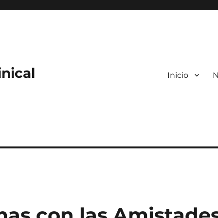
nical
Inicio
N
mas con las Amistade