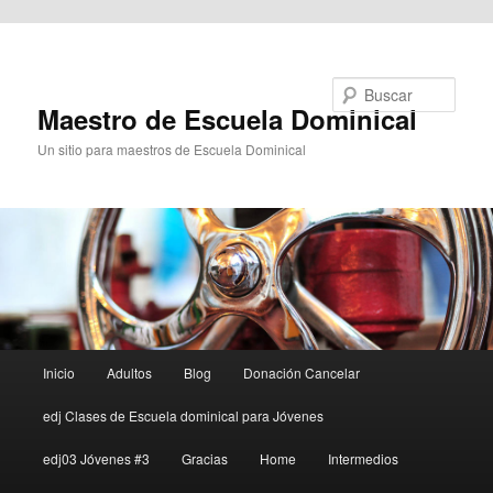
Ir al contenido principal
Buscar
Maestro de Escuela Dominical
Un sitio para maestros de Escuela Dominical
Menú
Inicio
Adultos
Blog
Donación Cancelar
principal
edj Clases de Escuela dominical para Jóvenes
edj03 Jóvenes #3
Gracias
Home
Intermedios