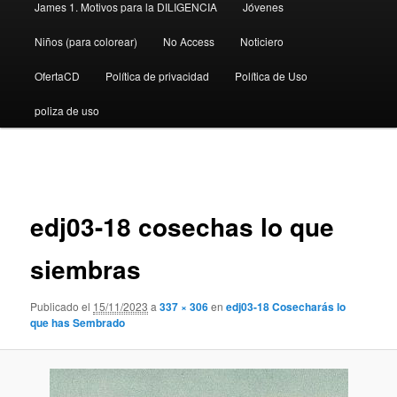
James 1. Motivos para la DILIGENCIA
Jóvenes
Niños (para colorear)
No Access
Noticiero
OfertaCD
Política de privacidad
Política de Uso
poliza de uso
Navegador
de
imágenes
edj03-18 cosechas lo que
siembras
Publicado el
15/11/2023
a
337 × 306
en
edj03-18 Cosecharás lo
que has Sembrado