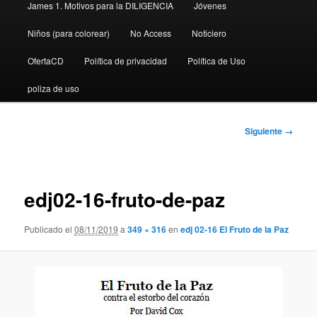
James 1. Motivos para la DILIGENCIA
Jóvenes
Niños (para colorear)
No Access
Noticiero
OfertaCD
Política de privacidad
Política de Uso
poliza de uso
Navegador
Siguiente →
de
imágenes
edj02-16-fruto-de-paz
Publicado el
08/11/2019
a
349 × 316
en
edj 02-16 El Fruto de la Paz