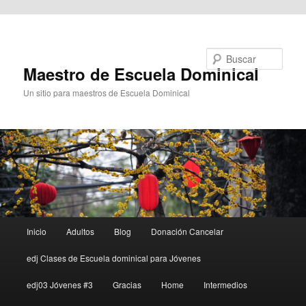
Ir al contenido principal
Buscar
Maestro de Escuela Dominical
Un sitio para maestros de Escuela Dominical
Menú
Inicio
Adultos
Blog
Donación Cancelar
principal
edj Clases de Escuela dominical para Jóvenes
edj03 Jóvenes #3
Gracias
Home
Intermedios