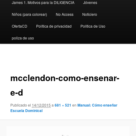
James 1. Motivos para la DILIGENCIA
Jóvenes
Niños (para colorear)
No Access
Noticiero
OfertaCD
Política de privacidad
Política de Uso
poliza de uso
Navegador
de
imágenes
mcclendon-como-ensenar-
e-d
Publicado el
14/12/2015
a
681 × 521
en
Manual: Cómo enseñar
Escuela Dominical