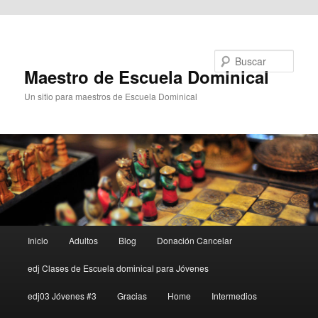
Ir al contenido principal
Buscar
Maestro de Escuela Dominical
Un sitio para maestros de Escuela Dominical
Menú
Inicio
Adultos
Blog
Donación Cancelar
principal
edj Clases de Escuela dominical para Jóvenes
edj03 Jóvenes #3
Gracias
Home
Intermedios