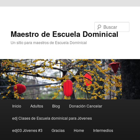
Ir al contenido principal
Buscar
Maestro de Escuela Dominical
Un sitio para maestros de Escuela Dominical
Menú
Inicio
Adultos
Blog
Donación Cancelar
principal
edj Clases de Escuela dominical para Jóvenes
edj03 Jóvenes #3
Gracias
Home
Intermedios