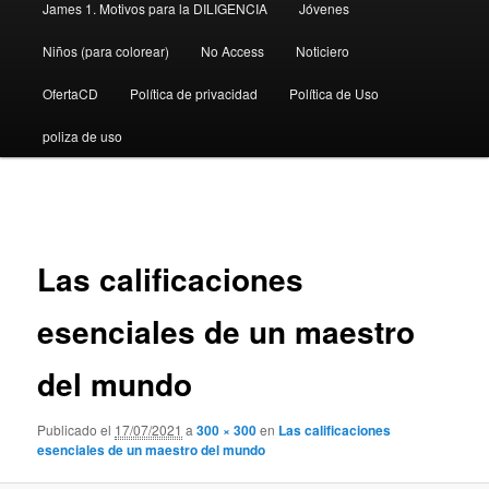
James 1. Motivos para la DILIGENCIA
Jóvenes
Niños (para colorear)
No Access
Noticiero
OfertaCD
Política de privacidad
Política de Uso
poliza de uso
Navegador
de
imágenes
Las calificaciones
esenciales de un maestro
del mundo
Publicado el
17/07/2021
a
300 × 300
en
Las calificaciones
esenciales de un maestro del mundo