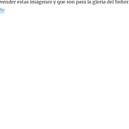
vender estas imágenes y que son para la gloria del Señor
“P’ Colorear José del Antiguo Testamento”
do