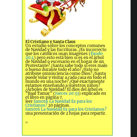
El Cristiano y Santa Claus
Un estudio sobre los conceptos comunes
de Navidad y las Escrituras. ¿Es incorrecto
que los católicos usan imagenes (
Éxodo
20:4
) pero esto está bien si es en el árbol
de Navidad o escenario en el hogar de un
Protestante? ¿Santa sabe todo si eres malo
o bueno durante todo el año? ¿Esto no
atribuye omnisciencia como Dios? ¿Santa
puede volar y visitar a cada casa en todo el
mundo en una noche? ¿Qué exactamente
estamos enseñando a nuestros niños?
¿Árboles de Navidad? El dios del árbol es
“Baal Tamar” (
Jueces 20:33
) explicado en
el libro en página 7.
leer
fam016 La Navidad Es para los
Cristianos?
20 páginas.
fam016 La Navidad Es para los Cristianos?
una presentación de 2 hojas para repartir.
"