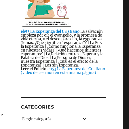
eb53 La Esperanza del Cristiano
La salvación
empieza por oír el evangelio, y la promesa de
vida eterna, y el deseo para ello, la esperanza.
Temas:
¿Qué significa “esperanza”? | La Fe y
la Esperanza | ¿Cómo funciona la Esperanza
en nuestras vidas? | ¿Qué hacemos mientras
esperamos? | La Relación entre el Esperar y la
Palabra de Dios | La Persona de Dios es
nuestra Esperanza | ¿Cuál es el efecto de la
Esperanza? | Los sin Esperanza.
Leer el Folleto:
eb53 La Esperanza del Cristiano
(video del sermón en esta misma página)
CATEGORIES
de
Categories