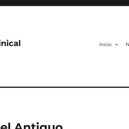
nical
Inicio
N
del Antiguo