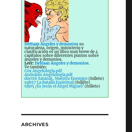
DeHaan Ángeles y demonios
su
naturaleza, origen, ministerio y
clasificación es un libro muy breve de 4
capítulos sobre diferentes puntos sobre
ángeles y demonios.
Leer:
DeHaan Ángeles y demonios
.
Ve también:
Cox Angelología.pdf
Anónimo Angelología.pdf
doct16 Satanás, Nuestro Enemigo
(folleto)
salv17 La Batalla Espiritual
(folleto)
tdj05 ¿Es Jesús el Ángel Miguel?
(folleto)
ARCHIVES