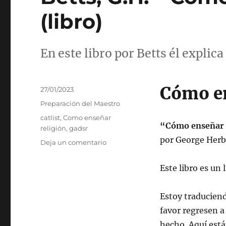
(libro)
En este libro por Betts él expli
Cómo en
Publicado
27/01/2023
el
Categorías
Preparación del Maestro
Etiquetas
catlist
,
Como enseñar
“Cómo enseñar 
religión
,
gadsr
por George Herb
en
Deja un comentario
Betts,
G.H.
Este libro es un 
–
Cómo
enseñar
Estoy traduciend
religión
favor regresen 
(libro)
hecho. Aquí está