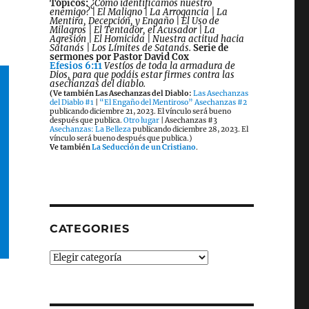
Tópicos:
¿Cómo identificamos nuestro
enemigo? | El Maligno | La Arrogancia | La
Mentira, Decepción, y Engaño | El Uso de
Milagros | El Tentador, el Acusador | La
Agresión | El Homicida | Nuestra actitud hacia
Satanás | Los Límites de Satanás.
Serie de
sermones por Pastor David Cox
Efesios 6:11
Vestíos de toda la armadura de
Dios, para que podáis estar firmes contra las
asechanzas del diablo.
(Ve también Las Asechanzas del Diablo:
Las Asechanzas
del Diablo #1
|
“El Engaño del Mentiroso” Asechanzas #2
publicando diciembre 21, 2023. El vínculo será bueno
después que publica.
Otro lugar
| Asechanzas #3
Asechanzas: La Belleza
publicando diciembre 28, 2023. El
vínculo será bueno después que publica.)
Ve también
La Seducción de un Cristiano
.
CATEGORIES
Categories