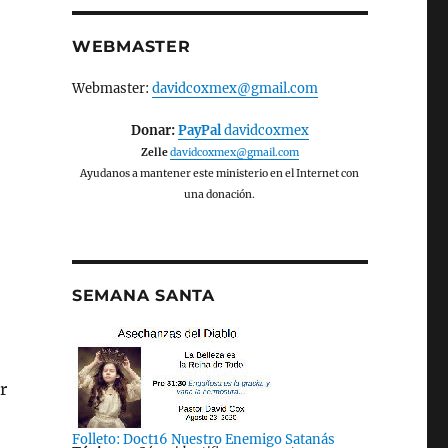
WEBMASTER
Webmaster:
davidcoxmex@gmail.com
Donar:
PayPal
davidcoxmex
Zelle
davidcoxmex@gmail.com
Ayudanos a mantener este ministerio en el Internet con
una donación.
SEMANA SANTA
r
Folleto: Doct16 Nuestro Enemigo Satanás