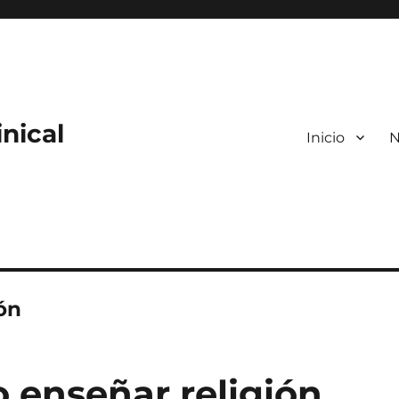
nical
Inicio
N
ón
o enseñar religión