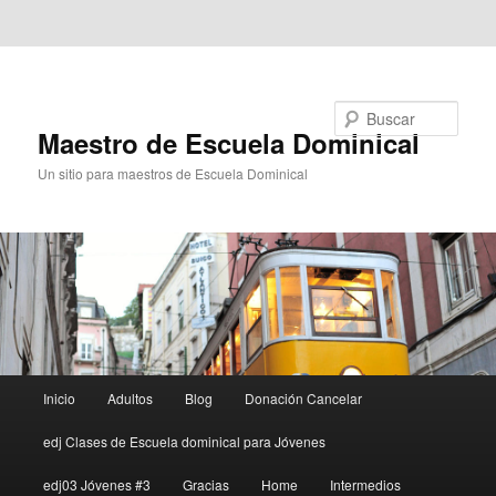
Ir al contenido principal
Ir al contenido secundario
Buscar
Maestro de Escuela Dominical
Un sitio para maestros de Escuela Dominical
Menú
Inicio
Adultos
Blog
Donación Cancelar
principal
edj Clases de Escuela dominical para Jóvenes
edj03 Jóvenes #3
Gracias
Home
Intermedios