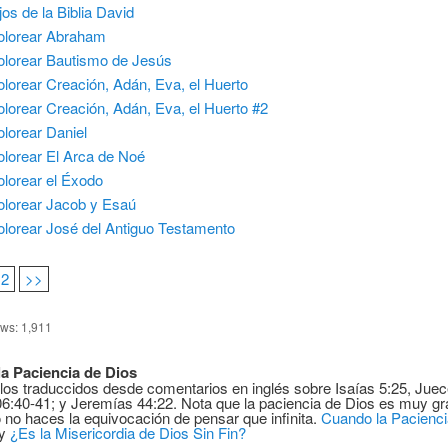
jos de la Biblia David
olorear Abraham
olorear Bautismo de Jesús
olorear Creación, Adán, Eva, el Huerto
olorear Creación, Adán, Eva, el Huerto #2
olorear Daniel
olorear El Arca de Noé
olorear el Éxodo
olorear Jacob y Esaú
olorear José del Antiguo Testamento
2
>>
ews:
1,911
 la Paciencia de Dios
los traduccidos desde comentarios en inglés sobre Isaías 5:25, Juec
6:40-41; y Jeremías 44:22. Nota que la paciencia de Dios es muy g
o no haces la equivocación de pensar que infinita.
Cuando la Pacienci
y
¿Es la Misericordia de Dios Sin Fin?