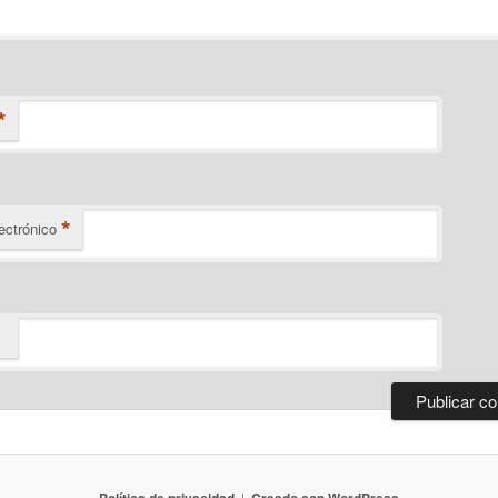
*
*
ectrónico