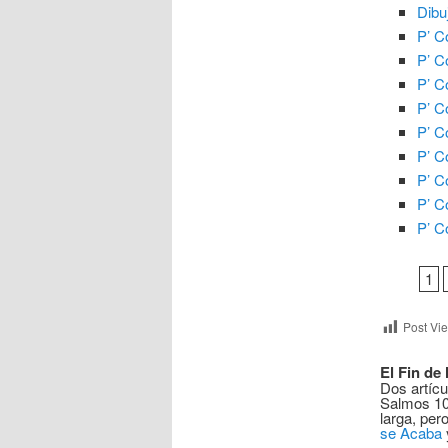
Dibu
P’ C
P’ C
P’ C
P’ C
P’ C
P’ C
P’ C
P’ C
P’ C
1
Post Vi
El Fin de
Dos artícu
Salmos 10
larga, per
se Acaba