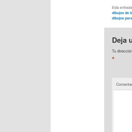
Esta entrad
dibujos de l
dibujos par
Deja 
Tu direcció
*
Comentar