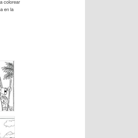
a colorear
a en la