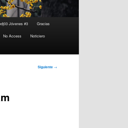
edj03 Jóvenes #3
Gracias
No Access
Noticiero
Siguiente
→
am