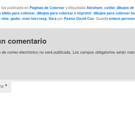
a fue publicada en
Páginas de Colorear
y etiquetada
Abraham
,
catlist
,
dibujos de 
a biblia para colorear
,
dibujos para colorear e imprimir
,
dibujos para colorear fa
a nios
,
gadsr
,
mae-hori-resp
,
Sara
por
Pastor David Cox
. Guarda
enlace perman
un comentario
n de correo electrónico no será publicada.
Los campos obligatorios están mar
*
io