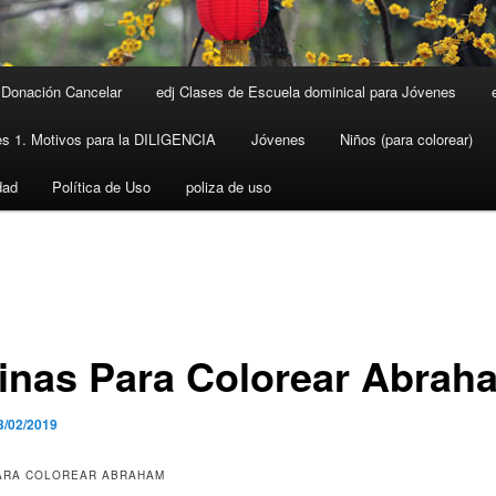
Donación Cancelar
edj Clases de Escuela dominical para Jóvenes
s 1. Motivos para la DILIGENCIA
Jóvenes
Niños (para colorear)
dad
Política de Uso
poliza de uso
inas Para Colorear Abrah
3/02/2019
ARA COLOREAR ABRAHAM