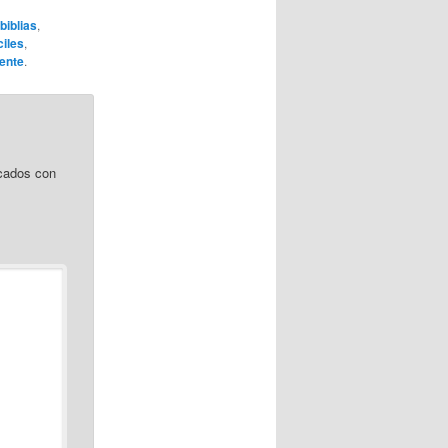
biblias
,
ciles
,
ente
.
cados con