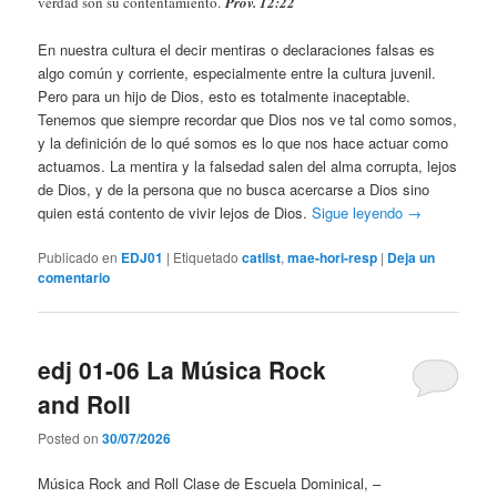
verdad son su contentamiento.
Prov. 12:22
En nuestra cultura el decir mentiras o declaraciones falsas es
algo común y corriente, especialmente entre la cultura juvenil.
Pero para un hijo de Dios, esto es totalmente inaceptable.
Tenemos que siempre recordar que Dios nos ve tal como somos,
y la definición de lo qué somos es lo que nos hace actuar como
actuamos. La mentira y la falsedad salen del alma corrupta, lejos
de Dios, y de la persona que no busca acercarse a Dios sino
quien está contento de vivir lejos de Dios.
Sigue leyendo
→
Publicado en
EDJ01
|
Etiquetado
catlist
,
mae-hori-resp
|
Deja un
comentario
edj 01-06 La Música Rock
and Roll
Posted on
30/07/2026
Música Rock and Roll Clase de Escuela Dominical, –