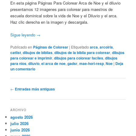
En esta página Páginas Para Colorear Arca de Noe y el diluvio
presentamos 12 imagenes para colorear para maestros de
escuela dominical sobre la vida de Noe y el Diluvio y el arca.
Haz clic derecha en la imagen y descargala.
Sigue leyendo
→
Publicado en
Páginas de Colorear
|
Etiquetado
arca
,
arcoiris
,
catlist
,
dibujos de biblias
,
dibujos de la biblia para colorear
,
dibujos
para colorear e imprimir
,
dibujos para colorear faciles
,
dibujos
para nios
,
diluvio
,
el arca de noe
,
gadsr
,
mae-hori-resp
,
Noe
|
Deja
un comentario
Navegación
←
Entradas más antiguas
de
entradas
ARCHIVO
agosto 2026
julio 2026
junio 2026