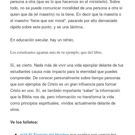
persona a otra (que es lo que hacemos en el ministerio). Sobre
todo, no se puede comunicar moralidad de una persona a otra si
quien que da (el maestro) no la tiene. En decir que la maestra o
el maestro “tiene que ser moral”, pasando por alto demasiado
rápido sobre este punto, y es una lástima.
En educación secular, hay un refrán,
Los estudiantes agarran más de tu ejemplo, que del libro.
Sí, es cierto. Nada más de vivir una vida ejemplar delante de tus
estudiantes causa más impacto para la eternidad que puedes
comprender. De conocer personalmente sobre tiempo personas
que son ejemplos de Cristo es un gran influencia para formar
Cristo en uno. Sí, es también importante “saber” la información
que la Biblia nos da, pero información no transforma la vida
como principios espirituales, vividos actualmente delante de
otros.
Ve los folletos:
ig16 El Ejemplo del Hombre
que explica con versículos