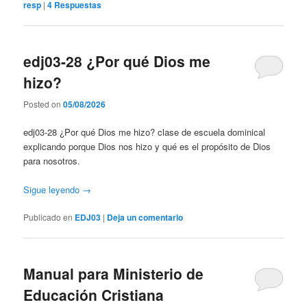
resp
|
4
Respuestas
edj03-28 ¿Por qué Dios me
hizo?
Posted on
05/08/2026
edj03-28 ¿Por qué Dios me hizo? clase de escuela dominical
explicando porque Dios nos hizo y qué es el propósito de Dios
para nosotros.
Sigue leyendo
→
Publicado en
EDJ03
|
Deja un comentario
Manual para Ministerio de
Educación Cristiana