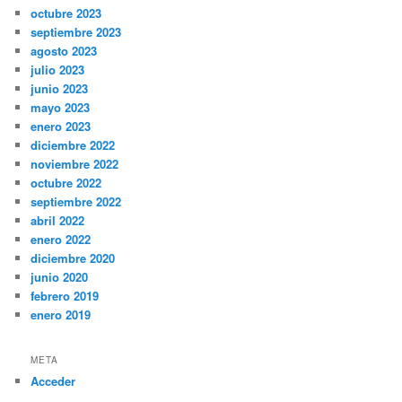
octubre 2023
septiembre 2023
agosto 2023
julio 2023
junio 2023
mayo 2023
enero 2023
diciembre 2022
noviembre 2022
octubre 2022
septiembre 2022
abril 2022
enero 2022
diciembre 2020
junio 2020
febrero 2019
enero 2019
META
Acceder