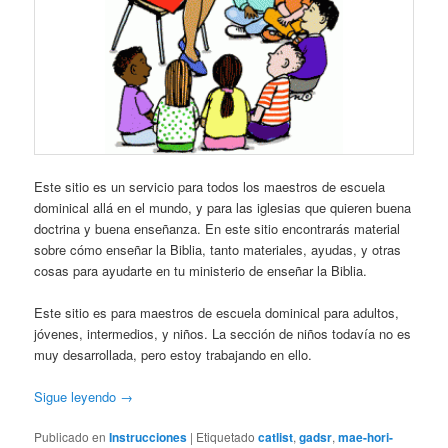
Este sitio es un servicio para todos los maestros de escuela
dominical allá en el mundo, y para las iglesias que quieren buena
doctrina y buena enseñanza. En este sitio encontrarás material
sobre cómo enseñar la Biblia, tanto materiales, ayudas, y otras
cosas para ayudarte en tu ministerio de enseñar la Biblia.
Este sitio es para maestros de escuela dominical para adultos,
jóvenes, intermedios, y niños. La sección de niños todavía no es
muy desarrollada, pero estoy trabajando en ello.
Sigue leyendo
→
Publicado en
Instrucciones
|
Etiquetado
catlist
,
gadsr
,
mae-hori-