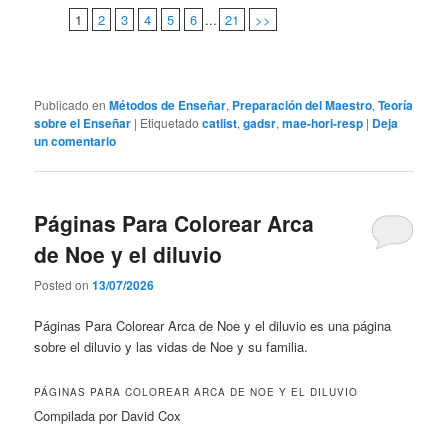
1
2
3
4
5
6
...
21
>>
Publicado en
Métodos de Enseñar
,
Preparación del Maestro
,
Teoría
sobre el Enseñar
|
Etiquetado
catlist
,
gadsr
,
mae-hori-resp
|
Deja
un comentario
Páginas Para Colorear Arca
de Noe y el diluvio
Posted on
13/07/2026
Páginas Para Colorear Arca de Noe y el diluvio es una página
sobre el diluvio y las vidas de Noe y su familia.
PÁGINAS PARA COLOREAR ARCA DE NOE Y EL DILUVIO
Compilada por David Cox