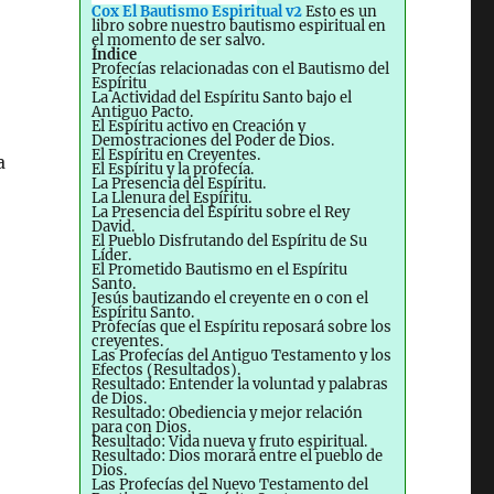
Cox El Bautismo Espiritual v2
Esto es un
libro sobre nuestro bautismo espiritual en
el momento de ser salvo.
Índice
Profecías relacionadas con el Bautismo del
Espíritu
La Actividad del Espíritu Santo bajo el
Antiguo Pacto.
El Espíritu activo en Creación y
Demostraciones del Poder de Dios.
El Espíritu en Creyentes.
a
El Espíritu y la profecía.
La Presencia del Espíritu.
La Llenura del Espíritu.
La Presencia del Espíritu sobre el Rey
David.
El Pueblo Disfrutando del Espíritu de Su
Líder.
El Prometido Bautismo en el Espíritu
Santo.
Jesús bautizando el creyente en o con el
Espíritu Santo.
Profecías que el Espíritu reposará sobre los
creyentes.
Las Profecías del Antiguo Testamento y los
Efectos (Resultados).
Resultado: Entender la voluntad y palabras
de Dios.
Resultado: Obediencia y mejor relación
para con Dios.
Resultado: Vida nueva y fruto espiritual.
Resultado: Dios morará entre el pueblo de
Dios.
Las Profecías del Nuevo Testamento del