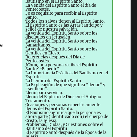
Bautismo en el Espíritu Santo.
La Venida del Espíritu Santo el día de
Pentecostés.
Fe es requisito para recibir al Espíritu
Santo.
Todos los salvos tienen al Espíritu Santo.
El Espíritu Santo es las Arras (anticipo y
sello) de nuestra salvación.
La venida del Espíritu Santo sobre los
o
discípulos en Jerusalén.
La venida del Espíritu Santo sobre los
de
Samaritanos.
La venida del Espíritu Santo sobre los
Gentiles en Éfeso.
Referencias después del Día de
Pentecostés.
¿Cómo una persona recibe el Espíritu
Santo? “El pedir”.
La Importancia Práctica del Bautismo en el
Espíritu.
La Llenura del Espíritu Santo.
La Explicación de que significa “llenar” y
“ser lleno”.
Lleno para servicio.
Lleno del Espíritu de Dios en el Antiguo
Testamento.
Ocasiones y personas específicamente
llenas del Espíritu Santo.
El Bautismo significa que la persona es
ahora parte (identificado con) el cuerpo de
Cristo, la Iglesia.
Problemas, Dudas, y Cuestiones sobre el
Bautismo del Espíritu
El Espíritu Santo después de la Época de la
Iglesia.