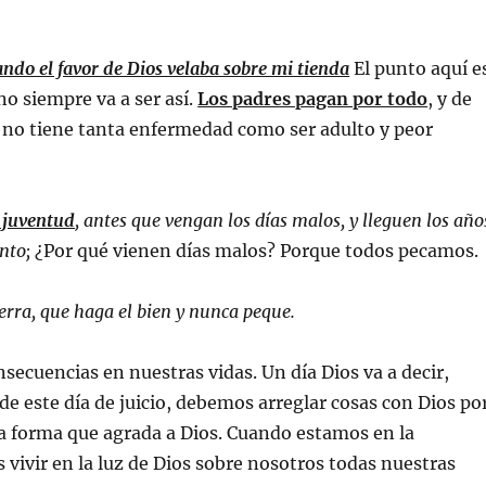
ndo el favor de Dios velaba sobre mi tienda
El punto aquí e
no siempre va a ser así.
Los padres pagan por todo
, y de
 no tiene tanta enfermedad como ser adulto y peor
u juventud
, antes que vengan los días malos, y lleguen los año
nto;
¿Por qué vienen días malos? Porque todos pecamos.
erra, que haga el bien y nunca peque.
ecuencias en nuestras vidas. Un día Dios va a decir,
de este día de juicio, debemos arreglar cosas con Dios po
una forma que agrada a Dios. Cuando estamos en la
vivir en la luz de Dios sobre nosotros todas nuestras