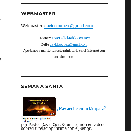
WEBMASTER
s
Webmaster:
davidcoxmex@gmail.com
Donar:
PayPal
davidcoxmex
Zelle
davidcoxmex@gmail.com
Ayudanos a mantener este ministerio en el Internet con
una donación.
s
SEMANA SANTA
r
¿Hay aceite en tu lámpara?
por Pastor David Cox. Es un sermón en video
sobre Tu relación íntima con el Señor.