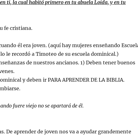
n ti, la cual habitó primero en tu abuela Loida, y en tu
 fe cristiana.
cuando él era joven. (aquí hay mujeres enseñando Escuel
lo le recordó a Timoteo de su escuela dominical.)
señanzas de nuestros ancianos. 1) Deben tener buenos
venes.
a dominical y deben ir PARA APRENDER DE LA BIBLIA.
ambiarse.
ndo fuere viejo no se apartará de él.
as. De aprender de joven nos va a ayudar grandemente