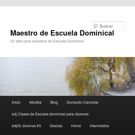
Ir al contenido principal
Buscar
Maestro de Escuela Dominical
Un sitio para maestros de Escuela Dominical
Menú
Inicio
Adultos
Blog
Donación Cancelar
principal
edj Clases de Escuela dominical para Jóvenes
edj03 Jóvenes #3
Gracias
Home
Intermedios