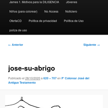
James 1. Motivos para la DILIGENCIA
Jóvenes
Niños (para colorear)
No Access
Noticiero
OfertaCD
Política de privacidad
Política de Uso
poliza de uso
Navegador
← Anterior
Siguiente →
de
imágenes
jose-su-abrigo
Publicado el
28/10/2020
a
620 × 707
en
P’ Colorear José del
Antiguo Testamento