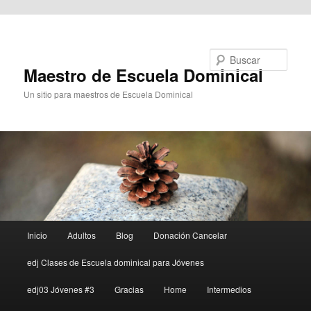
Ir al contenido principal
Buscar
Maestro de Escuela Dominical
Un sitio para maestros de Escuela Dominical
Menú
Inicio
Adultos
Blog
Donación Cancelar
principal
edj Clases de Escuela dominical para Jóvenes
edj03 Jóvenes #3
Gracias
Home
Intermedios