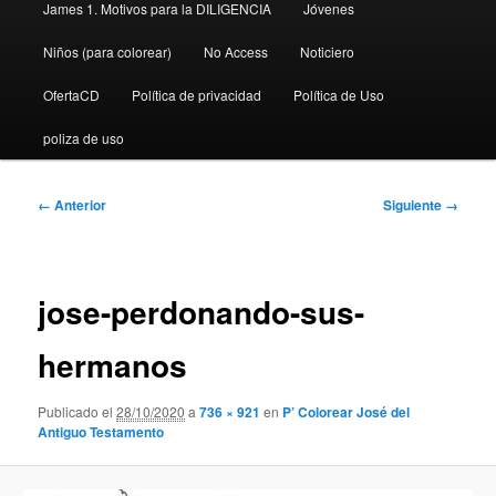
James 1. Motivos para la DILIGENCIA
Jóvenes
Niños (para colorear)
No Access
Noticiero
OfertaCD
Política de privacidad
Política de Uso
poliza de uso
Navegador
← Anterior
Siguiente →
de
imágenes
jose-perdonando-sus-
hermanos
Publicado el
28/10/2020
a
736 × 921
en
P’ Colorear José del
Antiguo Testamento