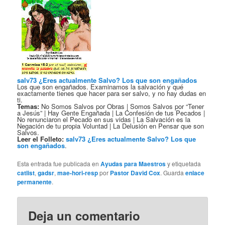
salv73 ¿Eres actualmente Salvo? Los que son engañados
Los que son engañados. Examinamos la salvación y qué
exactamente tienes que hacer para ser salvo, y no hay dudas en
ti.
Temas:
No Somos Salvos por Obras | Somos Salvos por “Tener
a Jesús” | Hay Gente Engañada | La Confesión de tus Pecados |
No renunciaron el Pecado en sus vidas | La Salvación es la
Negación de tu propia Voluntad | La Delusión en Pensar que son
Salvos.
Leer el Folleto:
salv73 ¿Eres actualmente Salvo? Los que
son engañados
.
Esta entrada fue publicada en
Ayudas para Maestros
y etiquetada
catlist
,
gadsr
,
mae-hori-resp
por
Pastor David Cox
. Guarda
enlace
permanente
.
Deja un comentario