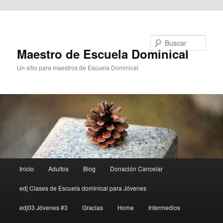
Ir al contenido principal
Buscar
Maestro de Escuela Dominical
Un sitio para maestros de Escuela Dominical
Menú
Inicio
Adultos
Blog
Donación Cancelar
principal
edj Clases de Escuela dominical para Jóvenes
edj03 Jóvenes #3
Gracias
Home
Intermedios