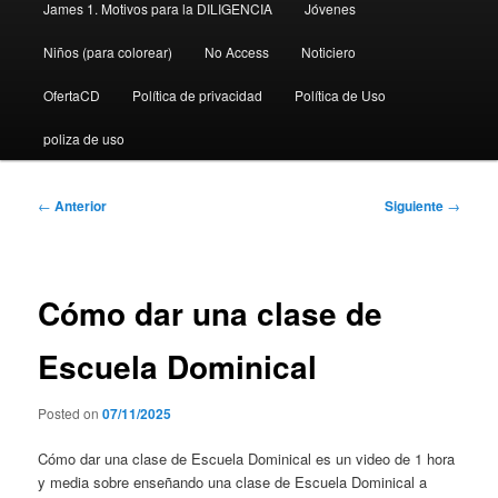
James 1. Motivos para la DILIGENCIA
Jóvenes
Niños (para colorear)
No Access
Noticiero
OfertaCD
Política de privacidad
Política de Uso
poliza de uso
Navegación
←
Anterior
Siguiente
→
de
entradas
Cómo dar una clase de
Escuela Dominical
Posted on
07/11/2025
Cómo dar una clase de Escuela Dominical es un video de 1 hora
y media sobre enseñando una clase de Escuela Dominical a